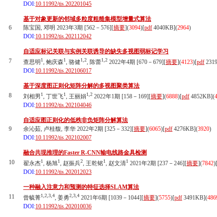
DOI:
10.11992/tis.202201045
基于对象更新的邻域多粒度粗糙集模型增量式算法
6
陈宝国, 邓明 2023年3期 [562－576][
摘要
](
3094
)
[
pdf
4040KB]
(
2964
)
DOI:
10.11992/tis.202112042
自适应标记关联与实例关联诱导的缺失多视图弱标记学习
1
1
1,2
1,2
7
查思明
, 鲍庆森
, 骆健
, 陈蕾
2022年4期 [670－679][
摘要
](
4123
)
[
pdf
231
DOI:
10.11992/tis.202106017
基于深度图正则化矩阵分解的多视图聚类算法
1
1
1,2
8
刘相男
, 丁世飞
, 王丽娟
2022年1期 [158－169][
摘要
](
6888
)
[
pdf
4852KB]
(
DOI:
10.11992/tis.202104046
自适应图正则化的低秩非负矩阵分解算法
9
余沁茹, 卢桂馥, 李华 2022年2期 [325－332][
摘要
](
6065
)
[
pdf
4276KB]
(
3920
)
DOI:
10.11992/tis.202102007
融合共现推理的Faster R-CNN输电线路金具检测
1
1
2
1
1
10
翟永杰
, 杨旭
, 赵振兵
, 王乾铭
, 赵文清
2021年2期 [237－246][
摘要
](
7842
)
DOI:
10.11992/tis.202012023
一种融入注意力和预测的特征选择SLAM算法
1,2,3,4
2,3,4
11
曾毓菁
, 姜勇
2021年6期 [1039－1044][
摘要
](
5755
)
[
pdf
3491KB]
(
486
DOI:
10.11992/tis.202010036