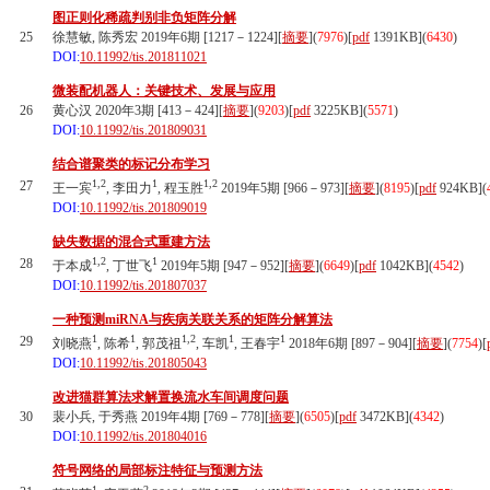
图正则化稀疏判别非负矩阵分解
25
徐慧敏, 陈秀宏 2019年6期 [1217－1224][
摘要
](
7976
)
[
pdf
1391KB]
(
6430
)
DOI:
10.11992/tis.201811021
微装配机器人：关键技术、发展与应用
26
黄心汉 2020年3期 [413－424][
摘要
](
9203
)
[
pdf
3225KB]
(
5571
)
DOI:
10.11992/tis.201809031
结合谱聚类的标记分布学习
1,2
1
1,2
27
王一宾
, 李田力
, 程玉胜
2019年5期 [966－973][
摘要
](
8195
)
[
pdf
924KB]
(
DOI:
10.11992/tis.201809019
缺失数据的混合式重建方法
1,2
1
28
于本成
, 丁世飞
2019年5期 [947－952][
摘要
](
6649
)
[
pdf
1042KB]
(
4542
)
DOI:
10.11992/tis.201807037
一种预测miRNA与疾病关联关系的矩阵分解算法
1
1
1,2
1
1
29
刘晓燕
, 陈希
, 郭茂祖
, 车凯
, 王春宇
2018年6期 [897－904][
摘要
](
7754
)
[
DOI:
10.11992/tis.201805043
改进猫群算法求解置换流水车间调度问题
30
裴小兵, 于秀燕 2019年4期 [769－778][
摘要
](
6505
)
[
pdf
3472KB]
(
4342
)
DOI:
10.11992/tis.201804016
符号网络的局部标注特征与预测方法
1
2