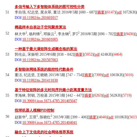
多信号输入下多智能体系统的图可控性分类
51
李自强, 纪志坚, 晁永翠, 董洁 2016年5期 [680－687][
摘要
](
6147
)
[
pdf
1072KB]
DOI:
10.11992/tis.201601017
稀疏样本自表达子空间聚类算法
1
2
2
2
2
52
林大华
, 杨利锋
, 邓振云
, 李永钢
, 罗
2016年5期 [696－702][
摘要
](
9436
)
[
DOI:
10.11992/tis.201601005
一种基于最大满矩阵生成概念格的算法
53
郭伦众, 宋振明 2015年6期 [838－842][
摘要
](
5952
)
[
pdf
424KB]
(
4464
)
DOI:
10.11992/tis.201507063
多智能体网络系统的能控性代数条件
54
董洁, 纪志坚, 王晓晓 2015年5期 [747－754][
摘要
](
7399
)
[
pdf
1063KB]
(
5010
)
DOI:
10.11992/tis.201411030
基于特征矩阵的多元时间序列最小距离度量方法
55
李海林, 郭韧, 万校基 2015年3期 [442－447][
摘要
](
6263
)
[
pdf
562KB]
(
5719
)
DOI:
10.3969/j.issn.1673-4785.201405047
投球机器人模糊PID控制
1
1
2
56
赵新华
, 王璞
, 陈晓红
2015年3期 [399－406][
摘要
](
4046
)
[
pdf
1010KB]
(
5613
DOI:
10.3969/j.issn.1673-4785.201404041
融合上下文信息的社会网络推荐系统