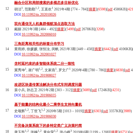
融合分区和局部搜索的多模态多目标优化
1
1,2
1
12
胡洁
, 范勤勤
, 王直欢
2021年4期 [774－784][
摘要
](
6598
)
[
pdf
4586KB]
(
42
DOI:
10.11992/tis.202010026
双向通信无人机集群领航顶点选取方法
13
戴丽 2021年3期 [484－492][
摘要
](
5499
)
[
pdf
2678KB]
(
3208
)
DOI:
10.11992/tis.202006010
三角距离相关性的标签分布学习
14
黄雨婷, 徐媛媛, 张恒汝, 闵帆 2021年3期 [449－458][
摘要
](
6442
)
[
pdf
4106KB]
DOI:
10.11992/tis.202001027
含时延约束的多智能体系统二分一致性
1
1,2
1
1
15
冀秀坤
, 谢广明
, 文家燕
, 罗文广
2020年4期 [780－786][
摘要
](
6830
)
[
pdf
4
DOI:
10.11992/tis.201908027
改进区块遗传算法解决分布式车间调度问题
16
裴小兵, 孙志卫 2021年2期 [303－312][
摘要
](
5689
)
[
pdf
1724KB]
(
4231
)
DOI:
10.11992/tis.201906035
基于能量的结构化最小二乘孪生支持向量机
1,2
1,2
17
史颂辉
, 丁世飞
2020年5期 [1013－1019][
摘要
](
6303
)
[
pdf
3357KB]
(
3989
)
DOI:
10.11992/tis.201906030
不完备决策系统下的多特定类广义决策约简
1,2
1,2
1,2
3
18
唐玉凯
, 张楠
, 童向荣
, 张小峰
2019年6期 [1199－1208][
摘要
](
6751
)
[
p