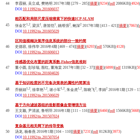
44
李霞丽, 吴立成, 樊艳明 2017年3期 [279－285][
摘要
](
9234
)
[
pdf
2086KB]
(
4924
)
DOI:
10.11992/tis.201606037
粗匹配和局部尺度压缩搜索下的快速ICP-SLAM
1,2
1
1
2
2
45
张金艺
, 梁滨
, 唐笛恺
, 姚维强
, 鲍深
2017年3期 [413－421][
摘要
](
7063
)
[
DOI:
10.11992/tis.201605029
区间值模糊决策序信息系统的部分一致约简
46
史德容, 徐伟华 2016年4期 [469－474][
摘要
](
6293
)
[
pdf
570KB]
(
4128
)
DOI:
10.11992/tis.201606013
传感器优化布置的距离系数-Fisher信息准则
47
董小圆, 彭珍瑞, 殷红, 董海棠 2017年1期 [32－37][
摘要
](
6899
)
[
pdf
1319KB]
(
5
DOI:
10.11992/tis.201604026
基于知识粒度的不完备决策表的属性约简算法
1,2
1,2
1,2
1,2
2
2
48
乔丽娟
, 徐章艳
, 谢小军
, 朱金虎
, 陈晓飞
, 李娟
2016年1期 [129－13
DOI:
10.11992/tis.201506029
基于方向滤波器组的造影图像血管增强方法
49
王文颖, 尹清波, 鲁明羽 2016年1期 [111－116][
摘要
](
6466
)
[
pdf
1566KB]
(
5668
)
DOI:
10.11992/tis.201507024
复杂基元相关网下的传导变换
50
汤龙, 杨春燕 2016年1期 [104－110][
摘要
](
7231
)
[
pdf
812KB]
(
3973
)
DOI:
10.11992/tis.201507054