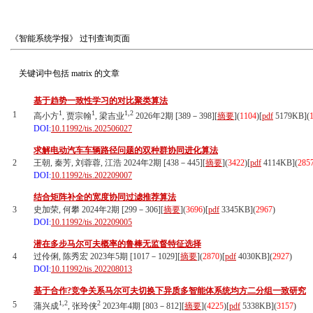
《智能系统学报》
过刊查询页面
关键词中包括
matrix
的文章
基于趋势一致性学习的对比聚类算法
1
1
1,2
1
高小方
, 贾宗翰
, 梁吉业
2026年2期 [389－398][
摘要
](
1104
)
[
pdf
5179KB]
(
DOI:
10.11992/tis.202506027
求解电动汽车车辆路径问题的双种群协同进化算法
2
王朝, 秦芳, 刘蓉蓉, 江浩 2024年2期 [438－445][
摘要
](
3422
)
[
pdf
4114KB]
(
285
DOI:
10.11992/tis.202209007
结合矩阵补全的宽度协同过滤推荐算法
3
史加荣, 何攀 2024年2期 [299－306][
摘要
](
3696
)
[
pdf
3345KB]
(
2967
)
DOI:
10.11992/tis.202209005
潜在多步马尔可夫概率的鲁棒无监督特征选择
4
过伶俐, 陈秀宏 2023年5期 [1017－1029][
摘要
](
2870
)
[
pdf
4030KB]
(
2927
)
DOI:
10.11992/tis.202208013
基于合作?竞争关系马尔可夫切换下异质多智能体系统均方二分组一致研究
1,2
2
5
蒲兴成
, 张玲侠
2023年4期 [803－812][
摘要
](
4225
)
[
pdf
5338KB]
(
3157
)