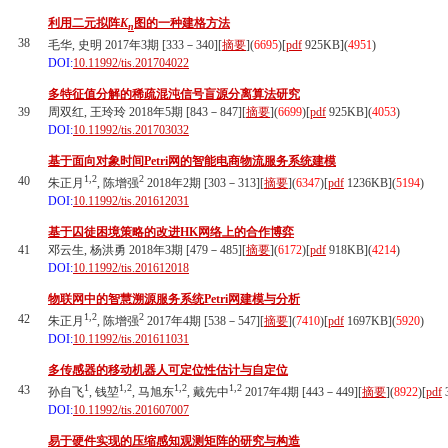
利用二元拟阵
K
图的一种建格方法
n
38
毛华, 史明 2017年3期 [333－340][
摘要
](
6695
)
[
pdf
925KB]
(
4951
)
DOI:
10.11992/tis.201704022
多特征值分解的稀疏混沌信号盲源分离算法研究
39
周双红, 王玲玲 2018年5期 [843－847][
摘要
](
6699
)
[
pdf
925KB]
(
4053
)
DOI:
10.11992/tis.201703032
基于面向对象时间Petri网的智能电商物流服务系统建模
1,2
2
40
朱正月
, 陈增强
2018年2期 [303－313][
摘要
](
6347
)
[
pdf
1236KB]
(
5194
)
DOI:
10.11992/tis.201612031
基于囚徒困境策略的改进HK网络上的合作博弈
41
邓云生, 杨洪勇 2018年3期 [479－485][
摘要
](
6172
)
[
pdf
918KB]
(
4214
)
DOI:
10.11992/tis.201612018
物联网中的智慧溯源服务系统Petri网建模与分析
1,2
2
42
朱正月
, 陈增强
2017年4期 [538－547][
摘要
](
7410
)
[
pdf
1697KB]
(
5920
)
DOI:
10.11992/tis.201611031
多传感器的移动机器人可定位性估计与自定位
1
1,2
1,2
1,2
43
孙自飞
, 钱堃
, 马旭东
, 戴先中
2017年4期 [443－449][
摘要
](
8922
)
[
pdf
DOI:
10.11992/tis.201607007
易于硬件实现的压缩感知观测矩阵的研究与构造