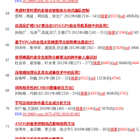
DOI:
10.3969/j.issn.1673-4785.201209056
考虑时变时滞的多移动智能体分布式编队控制
64
雷明，周超，周绍磊，张文广 2012年6期 [536－541][
摘要
](
6555
)
[
pdf
480KB]
自适应扩维UKF算法在SINS/GPS组合导航系统中的应用
65
1
1
1
2
孙尧
，马涛
,高延滨
,王璐
 2012年4期 [345－351][
摘要
](
5196
)
[
pdf
60
基于FPGA的全流水双精度浮点矩阵乘法器设计
66
刘沛华，鲁华祥，龚国良,刘文鹏 2012年4期 [302－306][
摘要
](
5029
)
[
pdf
490K
使用稀疏约束非负矩阵分解算法的跨年龄人脸识别
67
杜吉祥，翟传敏，叶永青 2012年3期 [271－277][
摘要
](
6493
)
[
pdf
884KB]
(
464
压缩感知理论及其在成像技术中的应用
68
赵春晖，刘巍 2012年1期 [21－32][
摘要
](
6522
)
[
pdf
1325KB]
(
4794
)
词间相关性的CMRM图像标注方法
69
刘咏梅，代丽洁 2011年4期 [350－354][
摘要
](
4293
)
[
pdf
484KB]
(
3745
)
手写运动的协作基元合成分析方法
70
刘?? 敏,王国利 2010年5期 [405－410][
摘要
](
5146
)
[
pdf
597KB]
(
4320
)
DOI:
10.3969/j.issn.1673-4785.2010.05.005
ANFIS的板形控制动态影响矩阵方法
71
张秀玲，逄宗鹏，李少清，张少宇 2010年4期 [360－365][
摘要
](
6645
)
[
pdf
5