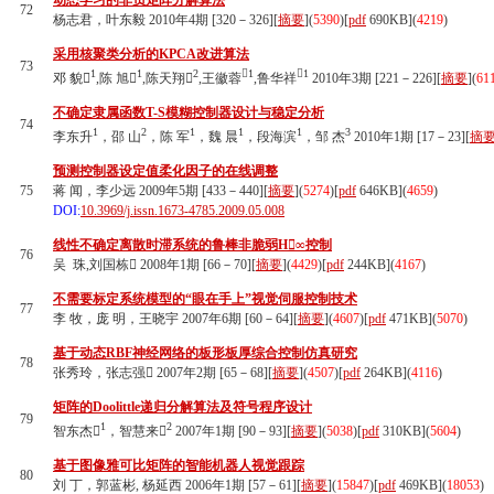
动态学习的非负矩阵分解算法
72
杨志君，叶东毅 2010年4期 [320－326][
摘要
](
5390
)
[
pdf
690KB]
(
4219
)
采用核聚类分析的KPCA改进算法
73
1
1
2
1
1
邓 貌
,陈 旭
,陈天翔
,王徽蓉
,鲁华祥
2010年3期 [221－226][
摘要
](
61
不确定隶属函数T-S模糊控制器设计与稳定分析
74
1
2
1
1
1
3
李东升
，邵 山
，陈 军
，魏 晨
，段海滨
，邹 杰
2010年1期 [17－23][
摘
预测控制器设定值柔化因子的在线调整
75
蒋 闻，李少远 2009年5期 [433－440][
摘要
](
5274
)
[
pdf
646KB]
(
4659
)
DOI:
10.3969/j.issn.1673-4785.2009.05.008
线性不确定离散时滞系统的鲁棒非脆弱H∞控制
76
吴 珠,刘国栋 2008年1期 [66－70][
摘要
](
4429
)
[
pdf
244KB]
(
4167
)
不需要标定系统模型的“眼在手上”视觉伺服控制技术
77
李 牧，庞 明，王晓宇 2007年6期 [60－64][
摘要
](
4607
)
[
pdf
471KB]
(
5070
)
基于动态RBF神经网络的板形板厚综合控制仿真研究
78
张秀玲，张志强 2007年2期 [65－68][
摘要
](
4507
)
[
pdf
264KB]
(
4116
)
矩阵的Doolittle递归分解算法及符号程序设计
79
1
2
智东杰
，智慧来
2007年1期 [90－93][
摘要
](
5038
)
[
pdf
310KB]
(
5604
)
基于图像雅可比矩阵的智能机器人视觉跟踪
80
刘 丁，郭蓝彬, 杨延西 2006年1期 [57－61][
摘要
](
15847
)
[
pdf
469KB]
(
18053
)