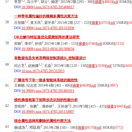
1,2
1
2
2
57
李慧
, 马小平
, 胡云
, 施珺
2015年2期 [293－300][
摘要
](
4863
)
[
pdf
816KB]
(
DOI:
10.3969/j.issn.1673-4785.201406017
一种带有属性偏好的模糊多属性决策方法
1,2
1
3
58
吕智颖
, 黄天民
, 梁学章
2015年2期 [227－233][
摘要
](
4755
)
[
pdf
556KB]
(
4
DOI:
10.3969/j.issn.1673-4785.201312036
QR分解与特征值优化观测矩阵的算法研究
1
1
2
59
郑晓
, 薄华
, 孙强
2015年1期 [149－155][
摘要
](
4746
)
[
pdf
858KB]
(
5133
)
DOI:
10.3969/j.issn.2013-0934.201309034
有数据包丢失奇异网络控制系统H
控制器设计
∞
60
1
1,2
1
邱占芝
, 赵丽娜
, 石磊
2015年1期 [120－130][
摘要
](
3539
)
[
pdf
537KB]
(
441
DOI:
10.issn.1673-4785.201312015
广播信号下非一致多智能体系统的能控性
61
王晓晓, 纪志坚 2014年4期 [401－406][
摘要
](
4638
)
[
pdf
358KB]
(
3897
)
DOI:
10.3969/j.issn.1673-4785.201401011
线性插值框架下矩阵步态识别的性能分析
1
1
1
2
62
贲晛烨
，张鹏
，潘婷婷
，王科俊
 2013年5期 [415－425][
摘要
](
4945
)
[
pdf
DOI:
10.3969/j.issn.1673-4785.201110007
综合属性选择和删除的属性约简方法
1
2
63
杨成东
, 邓廷权
2013年2期 [183－186][
摘要
](
8170
)
[
pdf
305KB]
(
4772
)