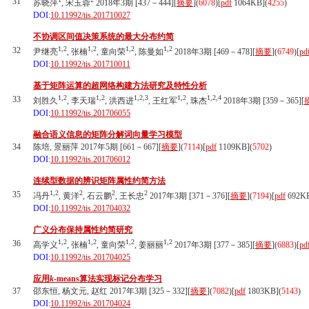
31
苏晓萍
, 宋玉蓉
2018年3期 [437－444][
摘要
](
6078
)
[
pdf
1064KB]
(
4255
)
DOI:
10.11992/tis.201710027
不协调区间值决策系统的最大分布约简
1,2
1,2
1,2
1,2
32
尹继亮
, 张楠
, 童向荣
, 陈曼如
2018年3期 [469－478][
摘要
](
6749
)
[
pd
DOI:
10.11992/tis.201710011
基于矩阵运算的超网络构建方法研究及特性分析
1,2
1,2
1,2,3
1,2
1,2,4
33
刘胜久
, 李天瑞
, 洪西进
, 王红军
, 珠杰
2018年3期 [359－365][
DOI:
10.11992/tis.201706055
融合语义信息的矩阵分解词向量学习模型
34
陈培, 景丽萍 2017年5期 [661－667][
摘要
](
7114
)
[
pdf
1109KB]
(
5702
)
DOI:
10.11992/tis.201706012
连续型数据的辨识矩阵属性约简方法
1,2
2
2
2
35
冯丹
, 黄洋
, 石云鹏
, 王长忠
2017年3期 [371－376][
摘要
](
7194
)
[
pdf
692K
DOI:
10.11992/tis.201704032
广义分布保持属性约简研究
1,2
1,2
1,2
1,2
36
高学义
, 张楠
, 童向荣
, 姜丽丽
2017年3期 [377－385][
摘要
](
6883
)
[
pd
DOI:
10.11992/tis.201704025
应用
k
-means算法实现标记分布学习
37
邵东恒, 杨文元, 赵红 2017年3期 [325－332][
摘要
](
7082
)
[
pdf
1803KB]
(
5143
)
DOI:
10.11992/tis.201704024