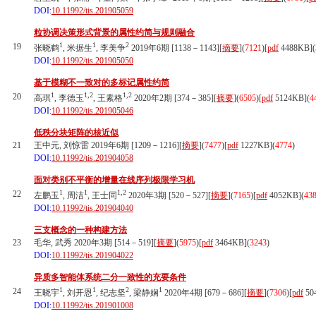
DOI:
10.11992/tis.201905059
粒协调决策形式背景的属性约简与规则融合
1
1
2
19
张晓鹤
, 米据生
, 李美争
2019年6期 [1138－1143][
摘要
](
7121
)
[
pdf
4488KB]
(
DOI:
10.11992/tis.201905050
基于模糊不一致对的多标记属性约简
1
1,2
1,2
20
高琪
, 李德玉
, 王素格
2020年2期 [374－385][
摘要
](
6505
)
[
pdf
5124KB]
(
4
DOI:
10.11992/tis.201905046
低秩分块矩阵的核近似
21
王中元, 刘惊雷 2019年6期 [1209－1216][
摘要
](
7477
)
[
pdf
1227KB]
(
4774
)
DOI:
10.11992/tis.201904058
面对类别不平衡的增量在线序列极限学习机
1
1
1,2
22
左鹏玉
, 周洁
, 王士同
2020年3期 [520－527][
摘要
](
7165
)
[
pdf
4052KB]
(
43
DOI:
10.11992/tis.201904040
三支概念的一种构建方法
23
毛华, 武秀 2020年3期 [514－519][
摘要
](
5975
)
[
pdf
3464KB]
(
3243
)
DOI:
10.11992/tis.201904022
异质多智能体系统二分一致性的充要条件
1
1
2
1
24
王晓宇
, 刘开恩
, 纪志坚
, 梁静娴
2020年4期 [679－686][
摘要
](
7306
)
[
pdf
50
DOI:
10.11992/tis.201901008