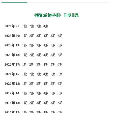
《智能系统学报》
刊期目录
2026年
21:
1期
2期
3期
4期
2025年
20:
1期
2期
3期
4期
5期
6期
2024年
19:
1期
2期
3期
4期
5期
6期
2023年
18:
1期
2期
3期
4期
5期
6期
2022年
17:
1期
2期
3期
4期
5期
6期
2021年
16:
1期
2期
3期
4期
5期
6期
2020年
15:
1期
2期
3期
4期
5期
6期
2019年
14:
1期
2期
3期
4期
5期
6期
2018年
13:
1期
2期
3期
4期
5期
6期
2017年
12:
1期
2期
3期
4期
5期
6期