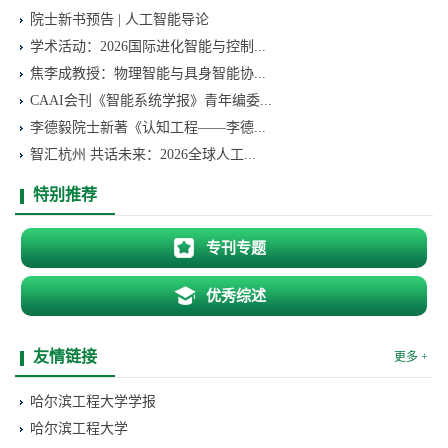
院士新书预告 | 人工智能导论
学术活动：2026国际进化智能与控制...
焦李成教授：物理智能与具身智能协...
CAAI会刊《智能系统学报》青年编委...
李德毅院士新著《认知工程——李德...
智汇杭州 共话未来：2026全球人工...
特别推荐
专刊专题
优秀综述
友情链接
更多 +
哈尔滨工程大学学报
哈尔滨工程大学