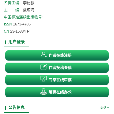
李德毅
名誉主编：
戴琼海
主 编：
中国标准连续出版物号：
1673-4785
ISSN
23-1538/TP
CN
用户登录
作者在线注册
作者投稿查稿
专家在线审稿
编辑在线办公
公告信息
更多 +