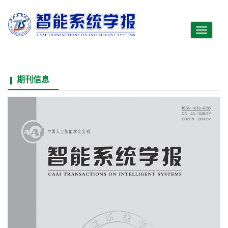
Toggle
navigati
期刊信息