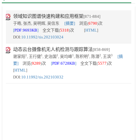
领域知识图谱快速构建和应用框架
[871-884]
于皓, 张杰, 吴明辉, 吴信东
[摘要]
浏览(
6790
)次
[
PDF:9693KB
]
全文下载(
5318
)次 [
HTML
]
DOI:
10.11992/tis.202103024
动态云台摄像机无人机检测与跟踪算法
[858-869]
1
1
1
1
1
2
3
谢家阳
, 王行健
, 史治国
, 吴均峰
, 陈积明
, 陈潜
, 王滨
[摘
要]
浏览(
9289
)次
[
PDF:6728KB
]
全文下载(
5577
)次
[
HTML
]
DOI:
10.11992/tis.202103032