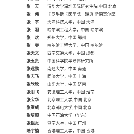
张 天
清华大学深圳国际研究生院,中国 北京
张 伟
卡罗琳斯卡医学院，瑞典 斯德哥尔摩
张 宇
天津科技大学，中国 天津
张 羽
哈尔滨工程大学，中国 哈尔滨
张 欢
郑州大学，中国 郑州
张 雯
哈尔滨工程大学，中国 哈尔滨
张天文
西南交通大学，中国 成都
张玉贵
中国科学院半导体研究所
张远鹏
南通大学，中国 南通
张志飞
同济大学，中国 上海
张欣欣
山东大学，中国 济南
张朋飞
安徽理工大学，中国 淮南
张宝华
北京理工大学,中国 北京
张继威
北京邮电大学,中国 北京
张培颖
中国石油大学（华东）
张银炎
暨南大学，中国 广州
陆宇楠
香港理工大学，中国 香港