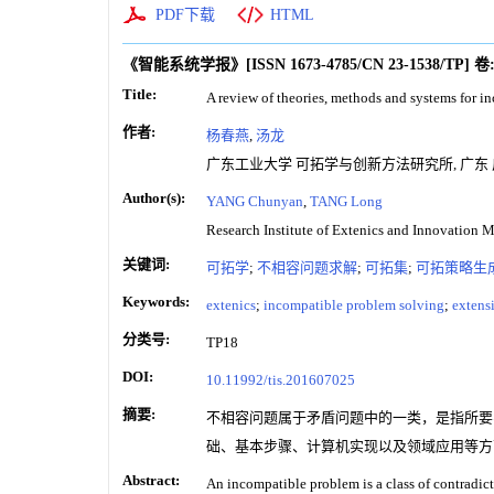
PDF下载
HTML
《智能系统学报》
[ISSN
1673-4785
/CN
23-1538/TP
]
卷
Title:
A review of theories, methods and systems for 
作者:
杨春燕
,
汤龙
广东工业大学 可拓学与创新方法研究所, 广东 广州
Author(s):
YANG Chunyan
,
TANG Long
Research Institute of Extenics and Innovatio
关键词:
可拓学
;
不相容问题求解
;
可拓集
;
可拓策略生
Keywords:
extenics
;
incompatible problem solving
;
extens
分类号:
TP18
DOI:
10.11992/tis.201607025
摘要:
不相容问题属于矛盾问题中的一类，是指所要
础、基本步骤、计算机实现以及领域应用等方
Abstract:
An incompatible problem is a class of contradic