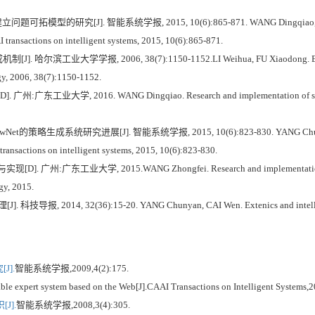
的研究[J]. 智能系统学报, 2015, 10(6):865-871. WANG Dingqiao, LI Weihu
 transactions on intelligent systems, 2015, 10(6):865-871.
滨工业大学学报, 2006, 38(7):1150-1152.LI Weihua, FU Xiaodong. Extension s
ogy, 2006, 38(7):1150-1152.
业大学, 2016. WANG Dingqiao. Research and implementation of several 
略生成系统研究进展[J]. 智能系统学报, 2015, 10(6):823-830. YANG Chunyan, LI We
ransactions on intelligent systems, 2015, 10(6):823-830.
广东工业大学, 2015.WANG Zhongfei. Research and implementation of softw
y, 2015.
14, 32(36):15-20. YANG Chunyan, CAI Wen. Extenics and intelligent pr
J].
智能系统学报,2009,4(2):175.
xpert system based on the Web[J].CAAI Transactions on Intelligent Systems,20
J].
智能系统学报,2008,3(4):305.