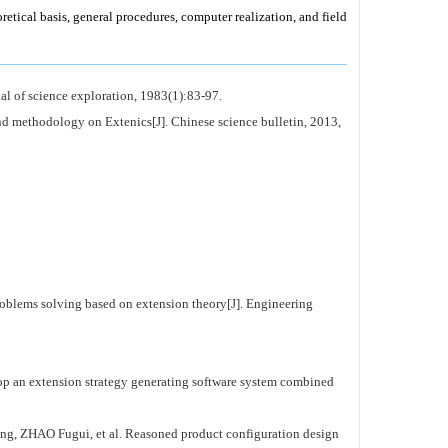
retical basis, general procedures, computer realization, and field
 science exploration, 1983(1):83-97.
logy on Extenics[J]. Chinese science bulletin, 2013,
lving based on extension theory[J]. Engineering
nsion strategy generating software system combined
i, et al. Reasoned product configuration design