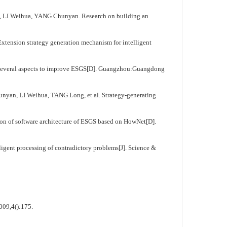
a, YANG Chunyan. Research on building an
trategy generation mechanism for intelligent
aspects to improve ESGS[D]. Guangzhou:Guangdong
ihua, TANG Long, et al. Strategy-generating
are architecture of ESGS based on HowNet[D].
ocessing of contradictory problems[J]. Science &
09,4():175.