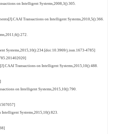
actions on Intelligent Systems,2008,3():305.
ts[J].CAAI Transactions on Intelligent Systems,2010,5():366.
ems,2011,6():272.
ent Systems,2015,10():234.[doi:10.3969/j.issn.1673-4785]
785.201402020]
J].CAAI Transactions on Intelligent Systems,2015,10():488.
]
ctions on Intelligent Systems,2015,10():790.
1507057]
ntelligent Systems,2015,10():823.
38]