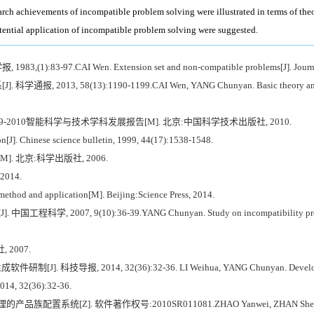
earch achievements of incompatible problem solving were illustrated in terms of theo
potential application of incompatible problem solving were suggested.
3-97.CAI Wen. Extension set and non-compatible problems[J]. Journal of
13, 58(13):1190-1199.CAI Wen, YANG Chunyan. Basic theory and methodo
09-2010智能科学与技术学科发展报告[M]. 北京:中国科学技术出版社, 2010.
on[J]. Chinese science bulletin, 1999, 44(17):1538-1548.
]. 北京:科学出版社, 2006.
014.
ethod and application[M]. Beijing:Science Press, 2014.
007, 9(10):36-39.YANG Chunyan. Study on incompatibility problems so
 2007.
 科技导报, 2014, 32(36):32-36. LI Weihua, YANG Chunyan. Develop an exte
014, 32(36):32-36.
置系统[Z]. 软件著作权号:2010SR011081.ZHAO Yanwei, ZHAN Sheng, ZHAO Fugu