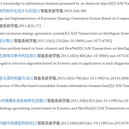
wledge in information elements possessed by an identical object[J].CAAI Trans
的构件化设计与实现[J].
智能系统学报,2010,5(4):366.
n and Implementation of Extension Strategy Generation System Based on Componen
系统学报,2011,6(3):272.
 extension strategy generation system[J].CAAI Transactions on Intelligent Syst
算[J].
智能系统学报,2015,10(2):234.[doi:10.3969/j.issn.1673-4785]
on problem based on basic element and HowNet[J].CAAI Transactions on Intellig
故障诊断中的应用[J].
智能系统学报,2015,10(3):488.[doi:10.3969/j.issn.1673-4
 selection algorithm based on Extenics and its application in fault diagnosis[
元库的构建方法[J].
智能系统学报,2015,10(5):790.[doi:10.11992/tis.201412006
n of HowNet-based extendable domain information element base[J].CAAI Transa
t的策略生成系统研究进展[J].
智能系统学报,2015,10(6):823.[doi:10.11992/tis.20
egy-generating system based on Extenics and HowNet[J].CAAI Transactions on I
题可拓模型的研究[J].
智能系统学报,2015,10(6):865.[doi:10.11992/tis.2015070