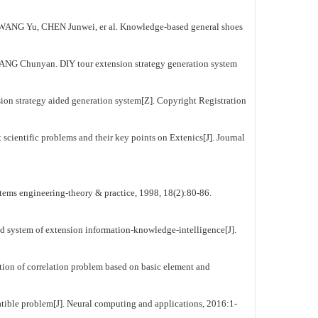
 Junwei, er al. Knowledge-based general shoes
. DIY tour extension strategy generation system
 aided generation system[Z]. Copyright Registration
roblems and their key points on Extenics[J]. Journal
ngineering-theory & practice, 1998, 18(2):80-86.
f extension information-knowledge-intelligence[J].
rrelation problem based on basic element and
ible problem[J]. Neural computing and applications, 2016:1-