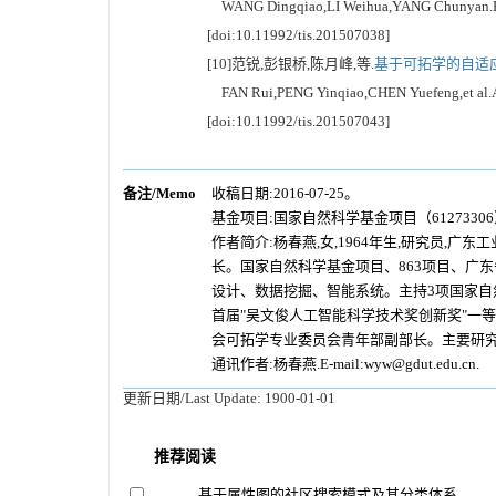
WANG Dingqiao,LI Weihua,YANG Chunyan.Researc
[doi:10.11992/tis.201507038]
[10]范锐,彭银桥,陈月峰,等.
基于可拓学的自适应
FAN Rui,PENG Yinqiao,CHEN Yuefeng,et al.A met
[doi:10.11992/tis.201507043]
备注/Memo
收稿日期:2016-07-25。
基金项目:国家自然科学基金项目（61273306）
作者简介:杨春燕,女,1964年生,研究员
长。国家自然科学基金项目、863项目、广
设计、数据挖掘、智能系统。主持3项国家自
首届"吴文俊人工智能科学技术奖创新奖"一等奖
会可拓学专业委员会青年部副部长。主要研究
通讯作者:杨春燕.E-mail:wyw@gdut.edu.cn.
更新日期/Last Update:
1900-01-01