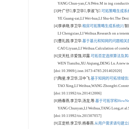
YANG Chun-yan,CA IWen.M in ing conductive kno
[3]叶广仔,李卫华,李淑飞.
可拓策略生成系统
YE Guang-zai,LI Wei-hua,LI Shu-fei.The Desig
[4]李承晓,李卫华.
租房可拓策略生成系统[J].
智能
LI Chengxiao,LI Weihua.Research on a tenement
[5]曹礼园,李卫华.
基于基元和知网的问题相关度计
CAO Liyuan,LI Weihua.Calculation of correlati
[6]文天柱,许爱强,邓露.
可拓否定选择算法及其在
WEN Tianzhu,XU Aiqiang,DENG Lu.A new negative
[doi:10.3969/j.issn.1673-4785.201402020]
[7]陶星,李卫华,汪中飞.
基于知网的可拓领域信息
TAO Xing,LI Weihua,WANG Zhongfei.Constructio
[doi:10.11992/tis.201412006]
[8]杨春燕,李卫华,汤龙,等.
基于可拓学和HowNe
YANG Chunyan,LI Weihua,TANG Long,et al.Strat
[doi:10.11992/tis.201507057]
[9]王定桥,李卫华,杨春燕.
从用户需求语句建立问