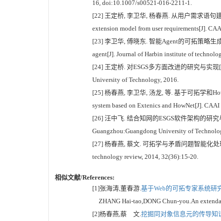
16, doi:10.1007/s00521-016-2211-1.
[22] 王定桥, 李卫华, 杨春燕. 从用户需求语句建立问题可拓模型
extension model from user requirements[J]. CAAI
[23] 李卫华, 傅晓东. 智能Agent的可拓策略生成机制[J]. 哈尔
agent[J]. Journal of Harbin institute of technol
[24] 王定桥. 对ESGS多方面改进的研究与实现[D]. 广州:广东工
University of Technology, 2016.
[25] 杨春燕, 李卫华, 汤龙, 等. 基于可拓学和HowNet的策
system based on Extenics and HowNet[J]. CAAI t
[26] 汪中飞. 结合知网的ESGS软件架构的研究与实现[D]. 广州:
Guangzhou:Guangdong University of Technolog
[27] 杨春燕, 蔡文. 可拓学与矛盾问题智能化处理[J]. 科技导报, 20
technology review, 2014, 32(36):15-20.
相似文献/References:
[1]张海涛,董春游.
基于Web的可拓专家系统研究[
ZHANG Hai-tao,DONG Chun-you.An extendable e
[2]杨春燕,蔡 文.
挖掘同对象信息元的传导知识[