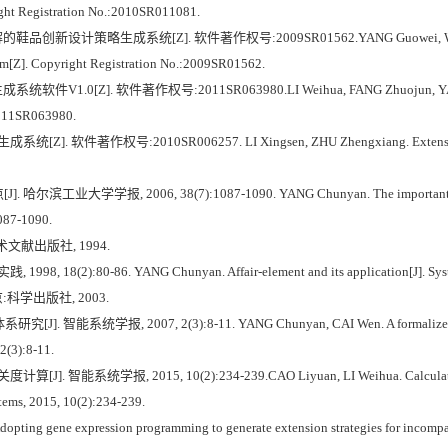
ight Registration No.:2010SR011081.
设计策略生成系统[Z]. 软件著作权号:2009SR01562.YANG Guowei, WANG Yu, CHEN
tem[Z]. Copyright Registration No.:2009SR01562.
0[Z]. 软件著作权号:2011SR063980.LI Weihua, FANG Zhuojun, YANG Chunyan
:2011SR063980.
著作权号:2010SR006257. LI Xingsen, ZHU Zhengxiang. Extension strategy
报, 2006, 38(7):1087-1090. YANG Chunyan. The important scientific p
1087-1090.
术文献出版社, 1994.
2):80-86. YANG Chunyan. Affair-element and its application[J]. Systems e
:科学出版社, 2003.
系统学报, 2007, 2(3):8-11. YANG Chunyan, CAI Wen. A formalized system o
2(3):8-11.
统学报, 2015, 10(2):234-239.CAO Liyuan, LI Weihua. Calculation of co
stems, 2015, 10(2):234-239.
ting gene expression programming to generate extension strategies for incompat