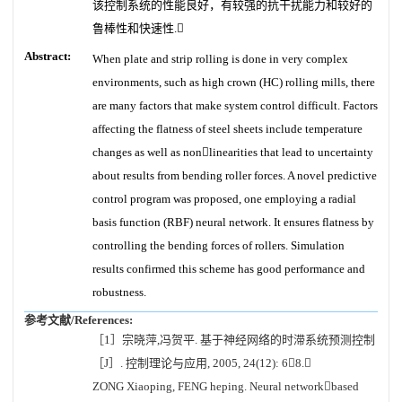
该控制系统的性能良好，有较强的抗干扰能力和较好的
鲁棒性和快速性.
Abstract:
When plate and strip rolling is done in very complex
environments, such as high crown (HC) rolling mills, there
are many factors that make system control difficult. Factors
affecting the flatness of steel sheets include temperature
changes as well as nonlinearities that lead to uncertainty
about results from bending roller forces. A novel predictive
control program was proposed, one employing a radial
basis function (RBF) neural network. It ensures flatness by
controlling the bending forces of rollers. Simulation
results confirmed this scheme has good performance and
robustness.
参考文献/References:
［1］宗晓萍,冯贺平. 基于神经网络的时滞系统预测控制
［J］. 控制理论与应用, 2005, 24(12): 68.
ZONG Xiaoping, FENG heping. Neural networkbased