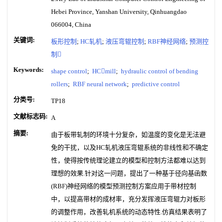
Hebei Province, Yanshan University, Qinhuangdao
066004, China
关键词:
板形控制
;
HC轧机
;
液压弯辊控制
;
RBF神经网络
;
预测控
制
Keywords:
shape control
;
HCmill
;
hydraulic control of bending
rollers
;
RBF neural network
;
predictive control
分类号:
TP18
文献标志码:
A
摘要:
由于板带轧制的环境十分复杂，如温度的变化是无法避
免的干扰，以及HC轧机液压弯辊系统的非线性和不确定
性，使得按传统理论建立的模型和控制方法都难以达到
理想的效果.针对这一问题，提出了一种基于径向基函数
(RBF)神经网络的模型预测控制方案应用于带材控制
中，以提高带材的成材率，充分发挥液压弯辊力对板形
的调整作用，改善轧机系统的动态特性.仿真结果表明了