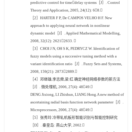
predictive control for timedelay systems［J］. Control
Theory and Application, 2005, 24(12): 68.
［2］HARTER F P, De CAMPOS VELHO H F. New
approach to applying neural network in nonlinear
dynamic model［J］. Applied Mathematical Modelling,
2008, 32(12): 26212633. 
［3］CHOI J N, OH S K, PEDRYCZ W. Identification of
fuzzy models using a successive tuning method with a
variant identification ratio［J］. Fuzzy Sets and Systems,
2008, 159(21): 28732889.
［4］邓继雄,李志舜,梁 红.确定神经网络参数的新方法
［J］. 微处理机, 2006, 27(4): 4849.
DENG Jixiong, LI Zhishun, LIANG Hong.A new method of
ascertaining radial basis function network parameter［J］.
Microprocessors, 2006, 27(4): 4849.
［5］张秀玲.冷带轧机板形智能识别与智能控制研究
［D］. 秦皇岛: 燕山大学, 2002.