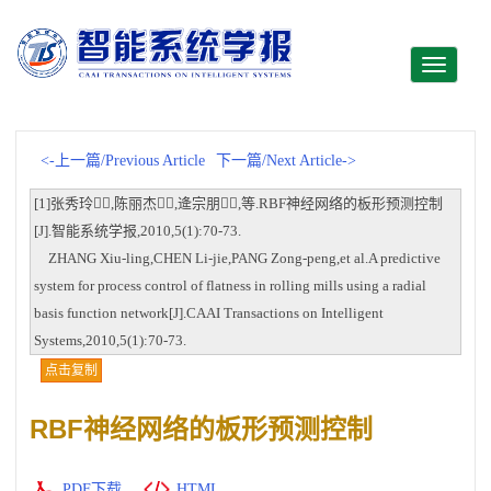
Toggle
navigati
<-上一篇/Previous Article
下一篇/Next Article->
[1]张秀玲,陈丽杰,逄宗朋,等.RBF神经网络的板形预测控制
[J].智能系统学报,2010,5(1):70-73.
ZHANG Xiu-ling,CHEN Li-jie,PANG Zong-peng,et al.A predictive
system for process control of flatness in rolling mills using a radial
basis function network[J].CAAI Transactions on Intelligent
Systems,2010,5(1):70-73.
点击复制
RBF神经网络的板形预测控制
PDF下载
HTML