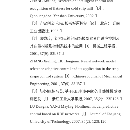
ZHANG Xiuling. Research on intelligent control and
recognition of flatness for cold strip mill［D］.
Qinhuangdao: Yanshan University, 2002.
［6］连家创,刘宏民. 板形板厚控制［M］. 北京： 兵器
工业出版社, 1996.
［7］张秀玲，刘宏民.神经网络模型参考自适应控制及
其在带材板形控制系统中的应用［J］.机械工程学报，
2001, 37(9): 8387.
ZHANG Xiuling, LIU Hongmin. Neural network model
reference adaptive control and its application in the strip
shape control system［J］. Chinese Journal of Mechanical
Engineering, 2001, 37(9): 8387.
［8］陆冬娜,杨马英. 基于RBF神经网络的非线性模型预
测控制［J］. 浙江工业大学学报, 2007, 35(2): 123126.
LU Dongna, YANG Maying. Nonlinear model predictive
control based on RBF networks［J］. Journal of Zhejiang
University of Technology, 2007, 35(2): 123126.