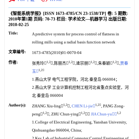
《智能系统学报》
[ISSN
1673-4785
/CN
23-1538/TP
]
卷:
5
期数:
2010年第1期
页码:
70-73
栏目:
学术论文—机器学习
出版日期:
2010-02-25
Title:
A predictive system for process control of flatness in
rolling mills using a radial basis function network
文章编号:
1673-4785(2010)01-0070-04
作者:
1,2
1,2
1,2
1,2
张秀玲
,陈丽杰
,逄宗朋
,朱春颖
,
贾春
1,2
玉
1.燕山大学 电气工程学院，河北 秦皇岛 066004；
2.燕山大学 工业计算机控制工程河北省重点实验室，河
北 秦皇岛 066004
Author(s):
1,2
1,2
ZHANG Xiu-ling
,
CHEN Li-jie
, PANG Zong-
1,2
1,2
1,2
peng
, ZHU Chun-ying
，
JIA Chun-yu
1.College of Electrical Engineering, Yanshan University,
Qinhuangdao 066004, China;
2.Key Lab of Industrial Computer Control Engineering of