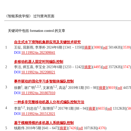
《智能系统学报》
过刊查询页面
关键词中包括
formation control
的文章
自主式水下滑翔机集群应用及关键技术研究
1
王征, 屈新雨, 李厚朴 2024年6期 [1341－1350][
摘要
](
3080
)
[
pdf
5014KB]
(
3539
)
DOI:
10.11992/tis.202309041
多移动机器人固定时间编队控制
2
李洁, 师五喜, 李宝全 2023年6期 [1233－1242][
摘要
](
4495
)
[
pdf
3572KB]
(
3747
)
DOI:
10.11992/tis.202208021
事件驱动的强化学习多智能体编队控制
1
1,2,3
1,2
1
3
徐鹏
, 谢广明
, 文家燕
, 高远
2019年1期 [93－98][
摘要
](
9019
)
[
pdf
4457
DOI:
10.11992/tis.201807010
一种多非完整移动机器人分布式编队控制方法
1,2
1,2
1,2
4
李苗
, 刘忠信
, 陈增强
2017年1期 [88－94][
摘要
](
6655
)
[
pdf
1312KB]
(
58
DOI:
10.11992/tis.201512021
基于模糊滑模的多机器人系统编队控制
5
钱殿伟 2016年5期 [641－647][
摘要
](
7426
)
[
pdf
1071KB]
(
4376
)