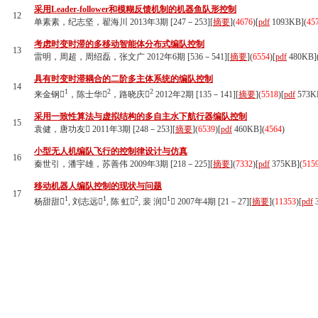
采用Leader-follower和模糊反馈机制的机器鱼队形控制
12
单素素，纪志坚，翟海川 2013年3期 [247－253][
摘要
](
4676
)
[
pdf
1093KB]
(
45
考虑时变时滞的多移动智能体分布式编队控制
13
雷明，周超，周绍磊，张文广 2012年6期 [536－541][
摘要
](
6554
)
[
pdf
480KB]
具有时变时滞耦合的二阶多主体系统的编队控制
14
1
2
2
来金钢
，陈士华
，路晓庆
2012年2期 [135－141][
摘要
](
5518
)
[
pdf
573K
采用一致性算法与虚拟结构的多自主水下航行器编队控制
15
袁健，唐功友 2011年3期 [248－253][
摘要
](
6539
)
[
pdf
460KB]
(
4564
)
小型无人机编队飞行的控制律设计与仿真
16
秦世引，潘宇雄，苏善伟 2009年3期 [218－225][
摘要
](
7332
)
[
pdf
375KB]
(
515
移动机器人编队控制的现状与问题
17
1
1
2
1
杨甜甜
, 刘志远
, 陈 虹
, 裴 润
 2007年4期 [21－27][
摘要
](
11353
)
[
pdf
3