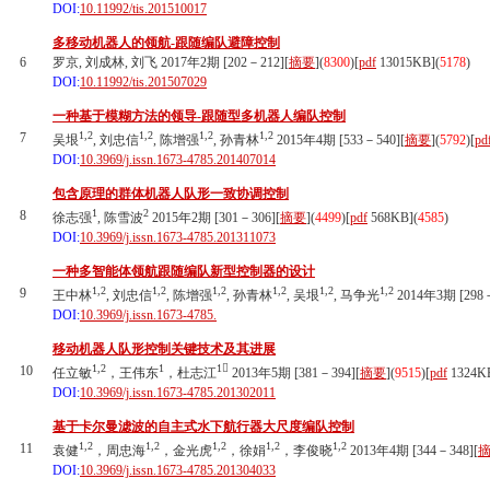
DOI:
10.11992/tis.201510017
多移动机器人的领航-跟随编队避障控制
6
罗京, 刘成林, 刘飞 2017年2期 [202－212][
摘要
](
8300
)
[
pdf
13015KB]
(
5178
)
DOI:
10.11992/tis.201507029
一种基于模糊方法的领导-跟随型多机器人编队控制
1,2
1,2
1,2
1,2
7
吴垠
, 刘忠信
, 陈增强
, 孙青林
2015年4期 [533－540][
摘要
](
5792
)
[
pd
DOI:
10.3969/j.issn.1673-4785.201407014
包含原理的群体机器人队形一致协调控制
1
2
8
徐志强
, 陈雪波
2015年2期 [301－306][
摘要
](
4499
)
[
pdf
568KB]
(
4585
)
DOI:
10.3969/j.issn.1673-4785.201311073
一种多智能体领航跟随编队新型控制器的设计
1,2
1,2
1,2
1,2
1,2
1,2
9
王中林
, 刘忠信
, 陈增强
, 孙青林
, 吴垠
, 马争光
2014年3期 [298－
DOI:
10.3969/j.issn.1673-4785.
移动机器人队形控制关键技术及其进展
1,2
1
1
10
任立敏
，王伟东
，杜志江
2013年5期 [381－394][
摘要
](
9515
)
[
pdf
1324K
DOI:
10.3969/j.issn.1673-4785.201302011
基于卡尔曼滤波的自主式水下航行器大尺度编队控制
1,2
1,2
1,2
1,2
1,2
11
袁健
，周忠海
，金光虎
，徐娟
，李俊晓
2013年4期 [344－348][
DOI:
10.3969/j.issn.1673-4785.201304033