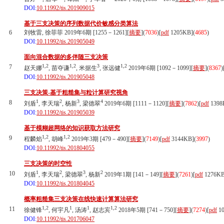
DOI:
10.11992/tis.201909015
基于三支决策的序列数据代价敏感分类算法
6
刘牧雷, 徐菲菲 2019年6期 [1255－1261][
摘要
](
7036
)
[
pdf
1205KB]
(
4685
)
DOI:
10.11992/tis.201905049
面向混合数据的多伴随三支决策
1,2
1,2
3
1,2
7
赵天娜
, 苗夺谦
, 米据生
, 张远健
2019年6期 [1092－1099][
摘要
](
8367
)
DOI:
10.11992/tis.201905048
三支决策-基于粗糙集与粒计算研究视角
1
2
3
4
8
刘盾
, 李天瑞
, 杨新
, 梁德翠
2019年6期 [1111－1120][
摘要
](
7862
)
[
pdf
1398
DOI:
10.11992/tis.201905039
基于模糊超网络的知识获取方法研究
1,2
1,2
9
程麟焰
, 胡峰
2019年3期 [479－490][
摘要
](
7149
)
[
pdf
3144KB]
(
3997
)
DOI:
10.11992/tis.201804055
三支决策的时空性
1
2
3
2
10
刘盾
, 李天瑞
, 梁德翠
, 杨新
2019年1期 [141－149][
摘要
](
7261
)
[
pdf
1276KB
DOI:
10.11992/tis.201804045
概率粗糙集三支决策在线快速计算算法研究
1,2
1
1
1,2
11
徐健锋
, 何宇凡
, 汤涛
, 赵志宾
2018年5期 [741－750][
摘要
](
7274
)
[
pdf
10
DOI:
10.11992/tis.201706047