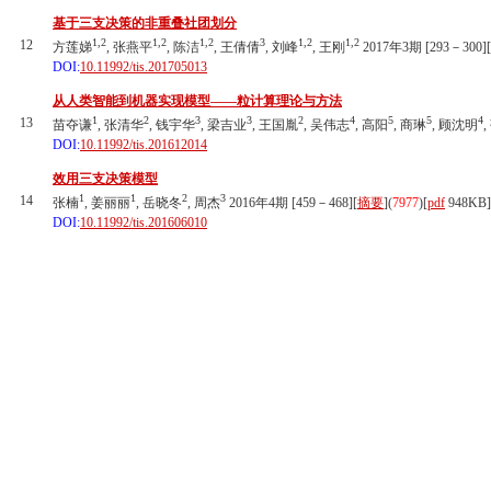
基于三支决策的非重叠社团划分
1,2
1,2
1,2
3
1,2
1,2
12
方莲娣
, 张燕平
, 陈洁
, 王倩倩
, 刘峰
, 王刚
2017年3期 [293－300][
DOI:
10.11992/tis.201705013
从人类智能到机器实现模型——粒计算理论与方法
1
2
3
3
2
4
5
5
4
13
苗夺谦
, 张清华
, 钱宇华
, 梁吉业
, 王国胤
, 吴伟志
, 高阳
, 商琳
, 顾沈明
DOI:
10.11992/tis.201612014
效用三支决策模型
1
1
2
3
14
张楠
, 姜丽丽
, 岳晓冬
, 周杰
2016年4期 [459－468][
摘要
](
7977
)
[
pdf
948KB]
DOI:
10.11992/tis.201606010