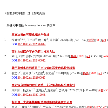
《智能系统学报》
过刊查询页面
关键词中包括
three-way decision
的文章
三支决策的可视化概念与分析
1,2,3
2
3
4
1
徐健锋
, 王书谊
, 姚一豫
, 苗夺谦
2026年2期 [542－552][
摘要
](
980
)
[
pdf
4
DOI:
10.11992/tis.202507014
面向在线医疗平台的医生推荐方法
2
刘珂, 刘盾, 孙扬, 沈蓉萍 2025年1期 [206－218][
摘要
](
3079
)
[
pdf
4145KB]
(
249
DOI:
10.11992/tis.202406012
基于高维多目标序贯三支决策的恶意代码检测模型
1
1
1
2
3
崔志华
, 兰卓璇
, 张景波
, 张文生
2024年1期 [97－105][
摘要
](
2881
)
[
pdf
428
DOI:
10.11992/tis.202306013
面向混合数据的代价敏感三支决策边界域分类方法
1
1,2
1
3
1
4
周阳阳
, 钱文彬
, 王映龙
, 彭莉莎
, 曾武序
2022年2期 [411－419][
摘要
](
5
DOI:
10.11992/tis.202012048
相似度三支决策模糊粗糙集模型的决策代价研究
1,2
1,2
1,2
1,2
5
曾婷
, 唐孝
, 谭阳
, 丁本香
2020年6期 [1068－1078][
摘要
](
6197
)
[
pdf
5