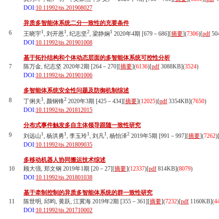
DOI:
10.11992/tis.201908027
异质多智能体系统二分一致性的充要条件
1
1
2
1
6
王晓宇
, 刘开恩
, 纪志坚
, 梁静娴
2020年4期 [679－686][
摘要
](
7306
)
[
pdf
50
DOI:
10.11992/tis.201901008
基于拓扑结构和个体动态层面的多智能体系统可控性分析
7
陈万金, 纪志坚 2020年2期 [264－270][
摘要
](
6136
)
[
pdf
3088KB]
(
3524
)
DOI:
10.11992/tis.201901006
多智能体系统安全性问题及防御机制综述
1
2
8
丁俐夫
, 颜钢锋
2020年3期 [425－434][
摘要
](
12025
)
[
pdf
3354KB]
(
7650
)
DOI:
10.11992/tis.201812015
分布式事件触发多自主体领导跟随一致性研究
1
1
1
1
2
9
刘远山
, 杨洪勇
, 李玉玲
, 刘凡
, 杨怡泽
2019年5期 [991－997][
摘要
](
7262
)
DOI:
10.11992/tis.201809035
多移动机器人协同搬运技术综述
10
顾大强, 郑文钢 2019年1期 [20－27][
摘要
](
12337
)
[
pdf
814KB]
(
8079
)
DOI:
10.11992/tis.201801038
基于牵制控制的异质多智能体系统的群一致性研究
11
陈世明, 邱昀, 黄跃, 江冀海 2019年2期 [355－361][
摘要
](
7232
)
[
pdf
1160KB]
(
4
DOI:
10.11992/tis.201710002