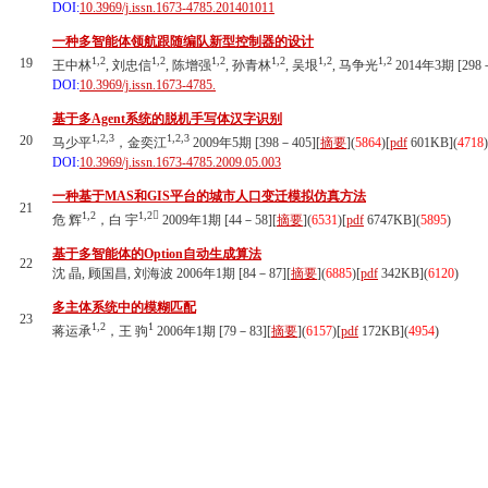
DOI:
10.3969/j.issn.1673-4785.201401011
一种多智能体领航跟随编队新型控制器的设计
1,2
1,2
1,2
1,2
1,2
1,2
19
王中林
, 刘忠信
, 陈增强
, 孙青林
, 吴垠
, 马争光
2014年3期 [298－
DOI:
10.3969/j.issn.1673-4785.
基于多Agent系统的脱机手写体汉字识别
1,2,3
1,2,3
20
马少平
，金奕江
2009年5期 [398－405][
摘要
](
5864
)
[
pdf
601KB]
(
4718
)
DOI:
10.3969/j.issn.1673-4785.2009.05.003
一种基于MAS和GIS平台的城市人口变迁模拟仿真方法
21
1,2
1,2
危 辉
，白 宇
2009年1期 [44－58][
摘要
](
6531
)
[
pdf
6747KB]
(
5895
)
基于多智能体的Option自动生成算法
22
沈 晶, 顾国昌, 刘海波 2006年1期 [84－87][
摘要
](
6885
)
[
pdf
342KB]
(
6120
)
多主体系统中的模糊匹配
23
1,2
1
蒋运承
，王 驹
2006年1期 [79－83][
摘要
](
6157
)
[
pdf
172KB]
(
4954
)