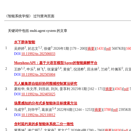
《智能系统学报》
过刊查询页面
关键词中包括
multi-agent system
的文章
水下群体智能
1
1,2
3
1
吴婷婷
, 於志文
, 徐健
2026年1期 [179－200][
摘要
](
1431
)
[
pdf
5687KB]
(
16
DOI:
10.11992/tis.202506033
MorpheusAPI：基于大语言模型Agent的智能麻醉平台
1,2
3
1
2,4
1
1
2
3
2
2
王静
, 申乐
, 林飞
, 张濛濛
, 黄俊
, 倪清桦
, 田永林
, 兰岭
, 叶佩军
, 吕
DOI:
10.11992/tis.202505004
无人艇集群自组织协同围捕控制算法研究
3
夏桂华, 朱文序, 刘浩岩, 刘兴, 姜享利 2025年1期 [162－171][
摘要
](
4565
)
[
pdf
5
DOI:
10.11992/tis.202405025
场景感知的分布式多智能体目标搜索方法
1
2
3,4
4
马成宇
, 刘华平
, 葛泉波
2022年6期 [1244－1253][
摘要
](
3788
)
[
pdf
2395KB
DOI:
10.11992/tis.202110012
含时延约束的多智能体系统二分一致性
1
1,2
1
1
5
冀秀坤
, 谢广明
, 文家燕
, 罗文广
2020年4期 [780－786][
摘要
](
6830
)
[
pdf
4