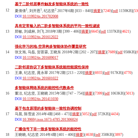
基于二阶邻居事件触发多智能体系统的一致性
1
1
2
12
夏倩倩
, 刘开恩
, 纪志坚
2017年6期 [833－840][
摘要
](
7240
)
[
pdf
1159KB]
(
53
DOI:
10.11992/tis.201702008
具有定常输入的二阶多智能体系统的平均一致性滤波
13
郑敏, 刘成林, 刘飞 2018年3期 [399－406][
摘要
](
6645
)
[
pdf
1337KB]
(
4621
)
DOI:
10.11992/tis.201612022
强化学习的地-空异构多智能体协作覆盖研究
14
张文旭, 马磊, 贺荟霖, 王晓东 2018年2期 [202－207][
摘要
](
7689
)
[
pdf
958KB]
(
DOI:
10.11992/tis.201609017
二阶邻居协议下多智能体系统能控能观性保持
15
王康, 纪志坚, 晁永翠 2017年2期 [213－220][
摘要
](
6935
)
[
pdf
917KB]
(
4770
)
DOI:
10.11992/tis.201601022
多智能体网络系统的能控性代数条件
16
董洁, 纪志坚, 王晓晓 2015年5期 [747－754][
摘要
](
7399
)
[
pdf
1063KB]
(
5013
)
DOI:
10.11992/tis.201411030
基于包含原理的多智能体一致性协调控制
17
马晨, 陈雪波 2014年4期 [468－473][
摘要
](
5052
)
[
pdf
372KB]
(
4434
)
DOI:
10.3969/j.issn.1673-4785.201306024
广播信号下非一致多智能体系统的能控性
18
王晓晓, 纪志坚 2014年4期 [401－406][
摘要
](
4638
)
[
pdf
358KB]
(
3897
)