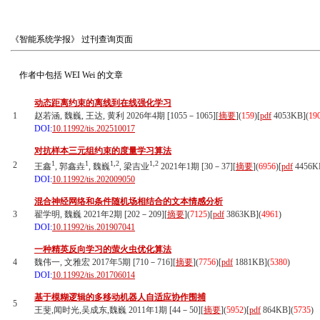
《智能系统学报》
过刊查询页面
作者中包括
WEI Wei
的文章
动态距离约束的离线到在线强化学习
1
赵若涵, 魏巍, 王达, 黄利 2026年4期 [1055－1065][
摘要
](
159
)
[
pdf
4053KB]
(
19
DOI:
10.11992/tis.202510017
对抗样本三元组约束的度量学习算法
1
1
1,2
1,2
2
王鑫
, 郭鑫垚
, 魏巍
, 梁吉业
2021年1期 [30－37][
摘要
](
6956
)
[
pdf
4456K
DOI:
10.11992/tis.202009050
混合神经网络和条件随机场相结合的文本情感分析
3
翟学明, 魏巍 2021年2期 [202－209][
摘要
](
7125
)
[
pdf
3863KB]
(
4961
)
DOI:
10.11992/tis.201907041
一种精英反向学习的萤火虫优化算法
4
魏伟一, 文雅宏 2017年5期 [710－716][
摘要
](
7756
)
[
pdf
1881KB]
(
5380
)
DOI:
10.11992/tis.201706014
基于模糊逻辑的多移动机器人自适应协作围捕
5
王斐,闻时光,吴成东,魏巍 2011年1期 [44－50][
摘要
](
5952
)
[
pdf
864KB]
(
5735
)