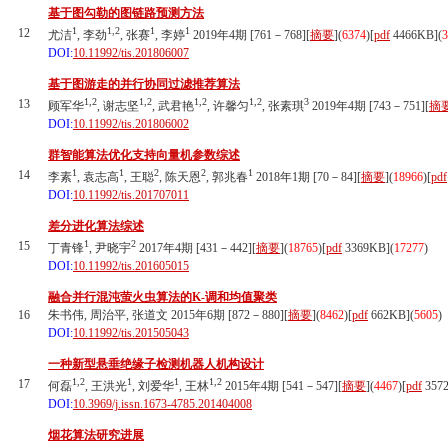
基于图勾勒的图链路预测方法
1
1,2
1
1
12
尤洁
, 李劲
, 张赛
, 李婷
2019年4期 [761－768][
摘要
](
6374
)
[
pdf
4466KB]
(
3
DOI:
10.11992/tis.201806007
基于图游走的并行协同过滤推荐算法
1,2
1,2
1,2
1,2
3
13
顾军华
, 谢志坚
, 武君艳
, 许馨匀
, 张素琪
2019年4期 [743－751][
摘
DOI:
10.11992/tis.201806002
群智能算法优化支持向量机参数综述
1
1
2
2
1
14
李素
, 袁志高
, 王聪
, 陈天恩
, 郭兆春
2018年1期 [70－84][
摘要
](
18966
)
[
pdf
DOI:
10.11992/tis.201707011
差分进化算法综述
1
2
15
丁青锋
, 尹晓宇
2017年4期 [431－442][
摘要
](
18765
)
[
pdf
3369KB]
(
17277
)
DOI:
10.11992/tis.201605015
融合并行混沌萤火虫算法的K-调和均值聚类
16
朱书伟, 周治平, 张道文 2015年6期 [872－880][
摘要
](
8462
)
[
pdf
662KB]
(
5605
)
DOI:
10.11992/tis.201505043
一种新型悬垂绝缘子检测机器人机构设计
1,2
1
1
1,2
17
何磊
, 王洪光
, 刘爱华
, 王林
2015年4期 [541－547][
摘要
](
4467
)
[
pdf
357
DOI:
10.3969/j.issn.1673-4785.201404008
烟花算法研究进展