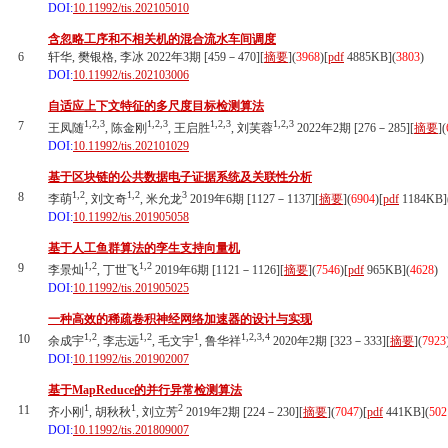
DOI:
10.11992/tis.202105010
含忽略工序和不相关机的混合流水车间调度
6
轩华, 樊银格, 李冰 2022年3期 [459－470][
摘要
](
3968
)
[
pdf
4885KB]
(
3803
)
DOI:
10.11992/tis.202103006
自适应上下文特征的多尺度目标检测算法
1,2,3
1,2,3
1,2,3
1,2,3
7
王凤随
, 陈金刚
, 王启胜
, 刘芙蓉
2022年2期 [276－285][
摘要
](
DOI:
10.11992/tis.202101029
基于区块链的公共数据电子证据系统及关联性分析
1,2
1,2
3
8
李萌
, 刘文奇
, 米允龙
2019年6期 [1127－1137][
摘要
](
6904
)
[
pdf
1184KB]
DOI:
10.11992/tis.201905058
基于人工鱼群算法的孪生支持向量机
1,2
1,2
9
李景灿
, 丁世飞
2019年6期 [1121－1126][
摘要
](
7546
)
[
pdf
965KB]
(
4628
)
DOI:
10.11992/tis.201905025
一种高效的稀疏卷积神经网络加速器的设计与实现
1,2
1,2
1
1,2,3,4
10
余成宇
, 李志远
, 毛文宇
, 鲁华祥
2020年2期 [323－333][
摘要
](
7923
DOI:
10.11992/tis.201902007
基于MapReduce的并行异常检测算法
1
1
2
11
齐小刚
, 胡秋秋
, 刘立芳
2019年2期 [224－230][
摘要
](
7047
)
[
pdf
441KB]
(
502
DOI:
10.11992/tis.201809007