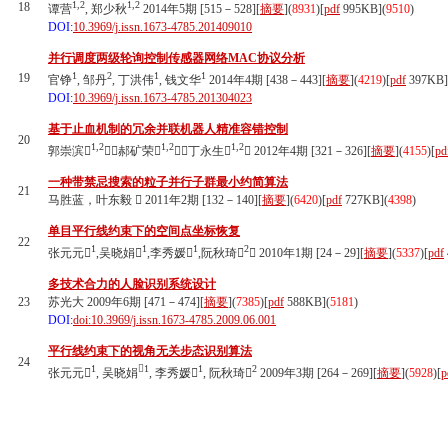
1,2
1,2
18
谭营
, 郑少秋
2014年5期 [515－528][
摘要
](
8931
)
[
pdf
995KB]
(
9510
)
DOI:
10.3969/j.issn.1673-4785.201409010
并行调度两级轮询控制传感器网络MAC协议分析
1
2
1
1
19
官铮
, 邹丹
, 丁洪伟
, 钱文华
2014年4期 [438－443][
摘要
](
4219
)
[
pdf
397KB]
DOI:
10.3969/j.issn.1673-4785.201304023
基于止血机制的冗余并联机器人精准容错控制
20
1,2
1,2
1,2
郭崇滨
，郝矿荣
，丁永生
 2012年4期 [321－326][
摘要
](
4155
)
[
pd
一种带禁忌搜索的粒子并行子群最小约简算法
21
马胜蓝，叶东毅  2011年2期 [132－140][
摘要
](
6420
)
[
pdf
727KB]
(
4398
)
单目平行线约束下的空间点坐标恢复
22
1
1
1
2
张元元
,吴晓娟
,李秀媛
,阮秋琦
 2010年1期 [24－29][
摘要
](
5337
)
[
pdf
多技术合力的人脸识别系统设计
23
苏光大 2009年6期 [471－474][
摘要
](
7385
)
[
pdf
588KB]
(
5181
)
DOI:
doi:10.3969/j.issn.1673-4785.2009.06.001
平行线约束下的视角无关步态识别算法
24
1
1
1
2
张元元
, 吴晓娟
, 李秀媛
, 阮秋琦
2009年3期 [264－269][
摘要
](
5928
)
[
p