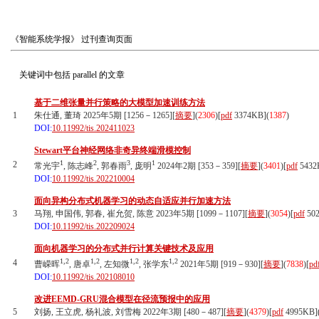
《智能系统学报》
过刊查询页面
关键词中包括
parallel
的文章
基于二维张量并行策略的大模型加速训练方法
1
朱仕通, 董琦 2025年5期 [1256－1265][
摘要
](
2306
)
[
pdf
3374KB]
(
1387
)
DOI:
10.11992/tis.202411023
Stewart平台神经网络非奇异终端滑模控制
1
2
3
1
2
常光宇
, 陈志峰
, 郭春雨
, 庞明
2024年2期 [353－359][
摘要
](
3401
)
[
pdf
5432
DOI:
10.11992/tis.202210004
面向异构分布式机器学习的动态自适应并行加速方法
3
马翔, 申国伟, 郭春, 崔允贺, 陈意 2023年5期 [1099－1107][
摘要
](
3054
)
[
pdf
50
DOI:
10.11992/tis.202209024
面向机器学习的分布式并行计算关键技术及应用
1,2
1,2
1,2
1,2
4
曹嵘晖
, 唐卓
, 左知微
, 张学东
2021年5期 [919－930][
摘要
](
7838
)
[
pd
DOI:
10.11992/tis.202108010
改进EEMD-GRU混合模型在径流预报中的应用
5
刘扬, 王立虎, 杨礼波, 刘雪梅 2022年3期 [480－487][
摘要
](
4379
)
[
pdf
4995KB]