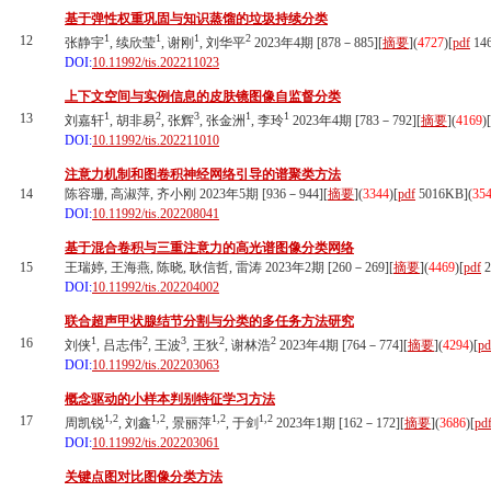
基于弹性权重巩固与知识蒸馏的垃圾持续分类
1
1
1
2
12
张静宇
, 续欣莹
, 谢刚
, 刘华平
2023年4期 [878－885][
摘要
](
4727
)
[
pdf
14
DOI:
10.11992/tis.202211023
上下文空间与实例信息的皮肤镜图像自监督分类
1
2
3
1
1
13
刘嘉轩
, 胡非易
, 张辉
, 张金洲
, 李玲
2023年4期 [783－792][
摘要
](
4169
)
[
DOI:
10.11992/tis.202211010
注意力机制和图卷积神经网络引导的谱聚类方法
14
陈容珊, 高淑萍, 齐小刚 2023年5期 [936－944][
摘要
](
3344
)
[
pdf
5016KB]
(
35
DOI:
10.11992/tis.202208041
基于混合卷积与三重注意力的高光谱图像分类网络
15
王瑞婷, 王海燕, 陈晓, 耿信哲, 雷涛 2023年2期 [260－269][
摘要
](
4469
)
[
pdf
2
DOI:
10.11992/tis.202204002
联合超声甲状腺结节分割与分类的多任务方法研究
1
2
3
2
2
16
刘侠
, 吕志伟
, 王波
, 王狄
, 谢林浩
2023年4期 [764－774][
摘要
](
4294
)
[
pd
DOI:
10.11992/tis.202203063
概念驱动的小样本判别特征学习方法
1,2
1,2
1,2
1,2
17
周凯锐
, 刘鑫
, 景丽萍
, 于剑
2023年1期 [162－172][
摘要
](
3686
)
[
pd
DOI:
10.11992/tis.202203061
关键点图对比图像分类方法