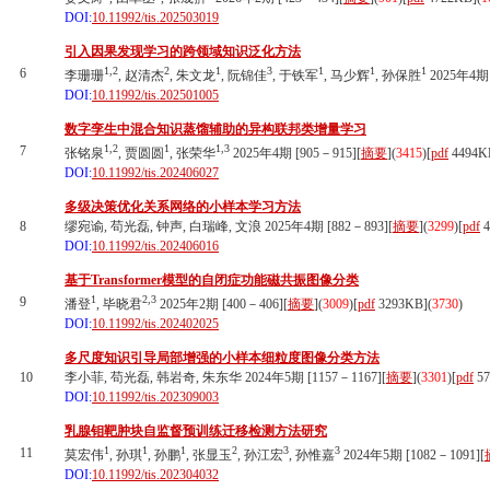
DOI:
10.11992/tis.202503019
引入因果发现学习的跨领域知识泛化方法
1,2
2
1
3
1
1
1
6
李珊珊
, 赵清杰
, 朱文龙
, 阮锦佳
, 于铁军
, 马少辉
, 孙保胜
2025年4期 
DOI:
10.11992/tis.202501005
数字孪生中混合知识蒸馏辅助的异构联邦类增量学习
1,2
1
1,3
7
张铭泉
, 贾圆圆
, 张荣华
2025年4期 [905－915][
摘要
](
3415
)
[
pdf
4494K
DOI:
10.11992/tis.202406027
多级决策优化关系网络的小样本学习方法
8
缪宛谕, 苟光磊, 钟声, 白瑞峰, 文浪 2025年4期 [882－893][
摘要
](
3299
)
[
pdf
4
DOI:
10.11992/tis.202406016
基于Transformer模型的自闭症功能磁共振图像分类
1
2,3
9
潘登
, 毕晓君
2025年2期 [400－406][
摘要
](
3009
)
[
pdf
3293KB]
(
3730
)
DOI:
10.11992/tis.202402025
多尺度知识引导局部增强的小样本细粒度图像分类方法
10
李小菲, 苟光磊, 韩岩奇, 朱东华 2024年5期 [1157－1167][
摘要
](
3301
)
[
pdf
57
DOI:
10.11992/tis.202309003
乳腺钼靶肿块自监督预训练迁移检测方法研究
1
1
1
2
3
3
11
莫宏伟
, 孙琪
, 孙鹏
, 张显玉
, 孙江宏
, 孙惟嘉
2024年5期 [1082－1091][
DOI:
10.11992/tis.202304032