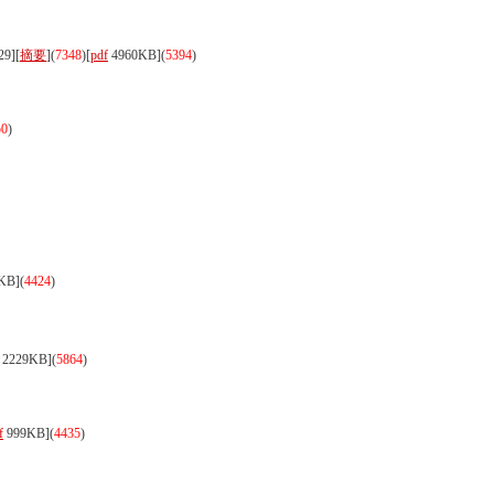
9][
摘要
](
7348
)
[
pdf
4960KB]
(
5394
)
50
)
KB]
(
4424
)
2229KB]
(
5864
)
f
999KB]
(
4435
)