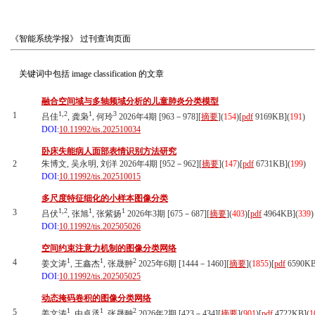
《智能系统学报》
过刊查询页面
关键词中包括
image classification
的文章
融合空间域与多轴频域分析的儿童肺炎分类模型
1,2
1
3
1
吕佳
, 龚枭
, 何玲
2026年4期 [963－978][
摘要
](
154
)
[
pdf
9169KB]
(
191
)
DOI:
10.11992/tis.202510034
卧床失能病人面部表情识别方法研究
2
朱博文, 吴永明, 刘洋 2026年4期 [952－962][
摘要
](
147
)
[
pdf
6731KB]
(
199
)
DOI:
10.11992/tis.202510015
多尺度特征细化的小样本图像分类
1,2
1
1
3
吕伏
, 张旭
, 张紫扬
2026年3期 [675－687][
摘要
](
403
)
[
pdf
4964KB]
(
339
)
DOI:
10.11992/tis.202505026
空间约束注意力机制的图像分类网络
1
1
2
4
姜文涛
, 王鑫杰
, 张晟翀
2025年6期 [1444－1460][
摘要
](
1855
)
[
pdf
6590KB
DOI:
10.11992/tis.202505025
动态掩码卷积的图像分类网络
1
1
2
5
姜文涛
, 由卓丞
, 张晟翀
2026年2期 [423－434][
摘要
](
901
)
[
pdf
4722KB]
(
1