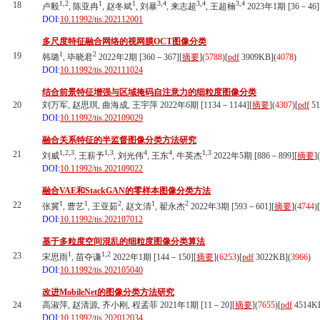
1,2
1
1
3,4
3,4
3,4
18
卢毅
, 陈亚冉
, 赵冬斌
, 刘暴
, 来志超
, 王超楠
2023年1期 [36－46]
DOI:
10.11992/tis.202112001
多尺度特征融合网络的视网膜OCT图像分类
1
2
19
韩璐
, 毕晓君
2022年2期 [360－367][
摘要
](
5788
)
[
pdf
3909KB]
(
4078
)
DOI:
10.11992/tis.202111024
结合前景特征增强与区域掩码自注意力的细粒度图像分类
20
刘万军, 赵思琪, 曲海成, 王宇萍 2022年6期 [1134－1144][
摘要
](
4307
)
[
pdf
51
DOI:
10.11992/tis.202109029
融合关系特征的半监督图像分类方法研究
1,2,3
1,3
4
4
1,3
21
刘威
, 王薪予
, 刘光伟
, 王东
, 牛英杰
2022年5期 [886－899][
摘要
](
DOI:
10.11992/tis.202109022
融合VAE和StackGAN的零样本图像分类方法
1
1
2
1
2
22
张冀
, 曹艺
, 王亚茹
, 赵文清
, 翟永杰
2022年3期 [593－601][
摘要
](
4744
)
[
DOI:
10.11992/tis.202107012
基于多粒度空间混乱的细粒度图像分类算法
1
1,2
23
宋思雨
, 苗夺谦
2022年1期 [144－150][
摘要
](
6253
)
[
pdf
3022KB]
(
3966
)
DOI:
10.11992/tis.202105040
改进MobileNet的图像分类方法研究
24
高淑萍, 赵清源, 齐小刚, 程孟菲 2021年1期 [11－20][
摘要
](
7655
)
[
pdf
4514K
DOI:
10.11992/tis.202012034