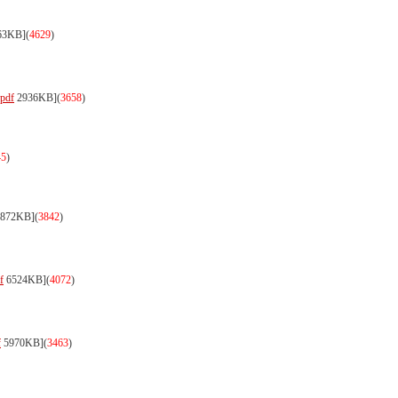
63KB]
(
4629
)
pdf
2936KB]
(
3658
)
45
)
872KB]
(
3842
)
f
6524KB]
(
4072
)
f
5970KB]
(
3463
)