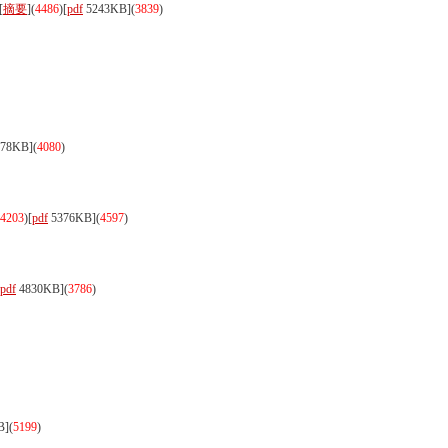
[
摘要
](
4486
)
[
pdf
5243KB]
(
3839
)
78KB]
(
4080
)
4203
)
[
pdf
5376KB]
(
4597
)
pdf
4830KB]
(
3786
)
B]
(
5199
)