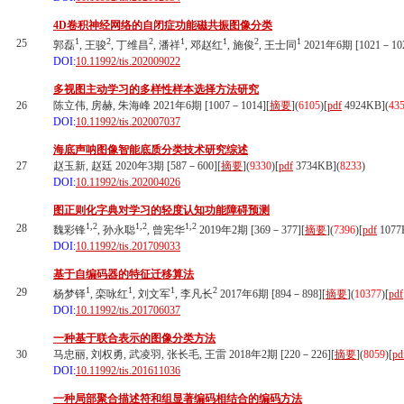
4D卷积神经网络的自闭症功能磁共振图像分类
1
2
2
1
1
2
1
25
郭磊
, 王骏
, 丁维昌
, 潘祥
, 邓赵红
, 施俊
, 王士同
2021年6期 [1021－102
DOI:
10.11992/tis.202009022
多视图主动学习的多样性样本选择方法研究
26
陈立伟, 房赫, 朱海峰 2021年6期 [1007－1014][
摘要
](
6105
)
[
pdf
4924KB]
(
43
DOI:
10.11992/tis.202007037
海底声呐图像智能底质分类技术研究综述
27
赵玉新, 赵廷 2020年3期 [587－600][
摘要
](
9330
)
[
pdf
3734KB]
(
8233
)
DOI:
10.11992/tis.202004026
图正则化字典对学习的轻度认知功能障碍预测
1,2
1,2
1,2
28
魏彩锋
, 孙永聪
, 曾宪华
2019年2期 [369－377][
摘要
](
7396
)
[
pdf
1077
DOI:
10.11992/tis.201709033
基于自编码器的特征迁移算法
1
1
1
2
29
杨梦铎
, 栾咏红
, 刘文军
, 李凡长
2017年6期 [894－898][
摘要
](
10377
)
[
pdf
DOI:
10.11992/tis.201706037
一种基于联合表示的图像分类方法
30
马忠丽, 刘权勇, 武凌羽, 张长毛, 王雷 2018年2期 [220－226][
摘要
](
8059
)
[
pd
DOI:
10.11992/tis.201611036
一种局部聚合描述符和组显著编码相结合的编码方法