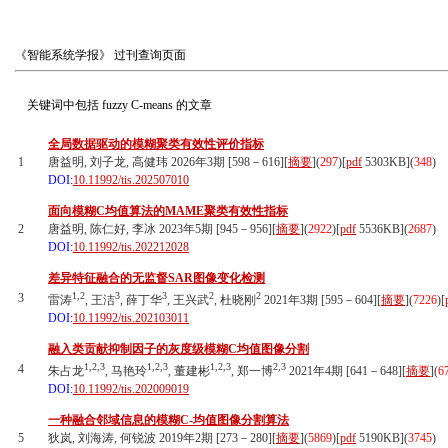
《智能系统学报》
过刊查询页面
关键词中包括
fuzzy C-means
的文章
全局数据驱动的模糊聚类有效性评价指标
1
唐益明, 刘子龙, 高健玮 2026年3期 [598－616][
摘要
](
297
)
[
pdf
5303KB]
(
348
)
DOI:
10.11992/tis.202507010
面向模糊C均值算法的MAME聚类有效性指标
2
唐益明, 陈仁好, 李冰 2023年5期 [945－956][
摘要
](
2922
)
[
pdf
5536KB]
(
2687
)
DOI:
10.11992/tis.202212028
差异特征融合的无监督SAR图像变化检测
1,2
3
3
2
2
3
雷涛
, 王洁
, 薛丁华
, 王兴武
, 杜晓刚
2021年3期 [595－604][
摘要
](
7226
)
[
DOI:
10.11992/tis.202103011
融入类贡献抑制因子的灰度级模糊C均值图像分割
1,2,3
1,2,3
1,2,3
2,3
4
朱占龙
, 马艳玲
, 董建彬
, 郑一博
2021年4期 [641－648][
摘要
](
6
DOI:
10.11992/tis.202009019
一种融合邻域信息的模糊C-均值图像分割算法
5
狄岚, 刘海涛, 何锐波 2019年2期 [273－280][
摘要
](
5869
)
[
pdf
5190KB]
(
3745
)