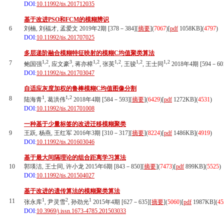
DOI:
10.11992/tis.201712035
基于改进PSO和FCM的模糊辨识
6
刘楠, 刘福才, 孟爱文 2019年2期 [378－384][
摘要
](
7067
)
[
pdf
1058KB]
(
4797
)
DOI:
10.11992/tis.201707025
多层递阶融合模糊特征映射的模糊C均值聚类算法
1,2
3
1,2
1,2
1,2
1,2
7
鲍国强
, 应文豪
, 蒋亦樟
, 张英
, 王骏
, 王士同
2018年4期 [594－601
DOI:
10.11992/tis.201703047
自适应灰度加权的鲁棒模糊C均值图像分割
1
1,2
8
陆海青
, 葛洪伟
2018年4期 [584－593][
摘要
](
6429
)
[
pdf
1272KB]
(
4531
)
DOI:
10.11992/tis.201701008
一种基于少量标签的改进迁移模糊聚类
9
王跃, 杨燕, 王红军 2016年3期 [310－317][
摘要
](
8224
)
[
pdf
1486KB]
(
4919
)
DOI:
10.11992/tis.201603046
基于最大间隔理论的组合距离学习算法
10
郭瑛洁, 王士同, 许小龙 2015年6期 [843－850][
摘要
](
7473
)
[
pdf
899KB]
(
5525
)
DOI:
10.11992/tis.201504027
基于改进的遗传算法的模糊聚类算法
1
2
1
11
张永库
, 尹灵雪
, 孙劲光
2015年4期 [627－635][
摘要
](
5060
)
[
pdf
1987KB]
(
45
DOI:
10.3969/j.issn.1673-4785.201503033