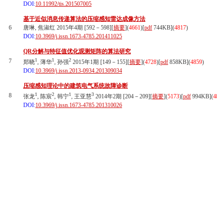
DOI:
10.11992/tis.201507005
基于近似消息传递算法的压缩感知雷达成像方法
6
唐琳, 焦淑红 2015年4期 [592－598][
摘要
](
4661
)
[
pdf
744KB]
(
4817
)
DOI:
10.3969/j.issn.1673-4785.201411025
QR分解与特征值优化观测矩阵的算法研究
1
1
2
7
郑晓
, 薄华
, 孙强
2015年1期 [149－155][
摘要
](
4728
)
[
pdf
858KB]
(
4859
)
DOI:
10.3969/j.issn.2013-0934.201309034
压缩感知理论中的建筑电气系统故障诊断
1
2
1
3
8
张龙
, 陈宸
, 韩宁
, 王亚慧
2014年2期 [204－209][
摘要
](
5173
)
[
pdf
994KB]
(
4
DOI:
10.3969/j.issn.1673-4785.201310026