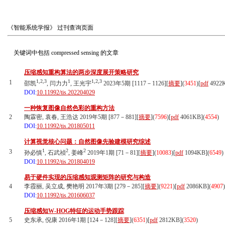
《智能系统学报》
过刊查询页面
关键词中包括
compressed sensing
的文章
压缩感知重构算法的两步深度展开策略研究
1,2,3
1
1,2,3
1
邵凯
, 闫力力
, 王光宇
2023年5期 [1117－1126][
摘要
](
3451
)
[
pdf
4922
DOI:
10.11992/tis.202204029
一种恢复图像自然色彩的重构方法
2
陶霖密, 袁春, 王浩达 2019年5期 [877－881][
摘要
](
7596
)
[
pdf
4061KB]
(
4554
)
DOI:
10.11992/tis.201805011
计算视觉核心问题：自然图像先验建模研究综述
1
2
2
3
孙必慎
, 石武祯
, 姜峰
2019年1期 [71－81][
摘要
](
10083
)
[
pdf
1094KB]
(
6549
)
DOI:
10.11992/tis.201804019
易于硬件实现的压缩感知观测矩阵的研究与构造
4
李霞丽, 吴立成, 樊艳明 2017年3期 [279－285][
摘要
](
9221
)
[
pdf
2086KB]
(
4907
)
DOI:
10.11992/tis.201606037
压缩感知W-HOG特征的运动手势跟踪
5
史东承, 倪康 2016年1期 [124－128][
摘要
](
6351
)
[
pdf
2812KB]
(
3520
)