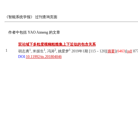
《智能系统学报》
过刊查询页面
作者中包括
YAO Aimeng
的文章
双论域下多粒度模糊粗糙集上下近似的包含关系
1
1
2
1
1
胡志勇
, 米据生
, 冯涛
, 姚爱梦
2019年1期 [115－120][
摘要
](
6463
)
[
pdf
87
DOI:
10.11992/tis.201804046