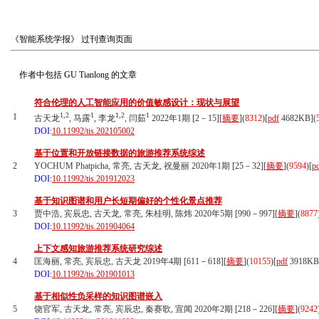
《智能系统学报》
过刊查询页面
作者中包括
GU Tianlong
的文章
符合伦理的人工智能应用的价值敏感设计：现状与展望
1,2
1
1,2
1
1
古天龙
, 马露
, 李龙
, 闫茹
2022年1期 [2－15][
摘要
](
8312
)
[
pdf
4682KB]
(
DOI:
10.11992/tis.202105002
基于位置和开放链接数据的旅游推荐系统综述
2
YOCHUM Phatpicha, 常亮, 古天龙, 祝曼丽 2020年1期 [25－32][
摘要
](
9594
)
[
p
DOI:
10.11992/tis.201912023
基于知识图谱和用户长短期偏好的个性化景点推荐
3
贾中浩, 宾辰忠, 古天龙, 常亮, 朱桂明, 陈炜 2020年5期 [990－997][
摘要
](
8877
DOI:
10.11992/tis.201904064
上下文感知旅游推荐系统研究综述
4
匡海丽, 常亮, 宾辰忠, 古天龙 2019年4期 [611－618][
摘要
](
10155
)
[
pdf
3918KB
DOI:
10.11992/tis.201901013
基于相似性负采样的知识图谱嵌入
5
饶官军, 古天龙, 常亮, 宾辰忠, 秦赛歌, 宣闻 2020年2期 [218－226][
摘要
](
9242