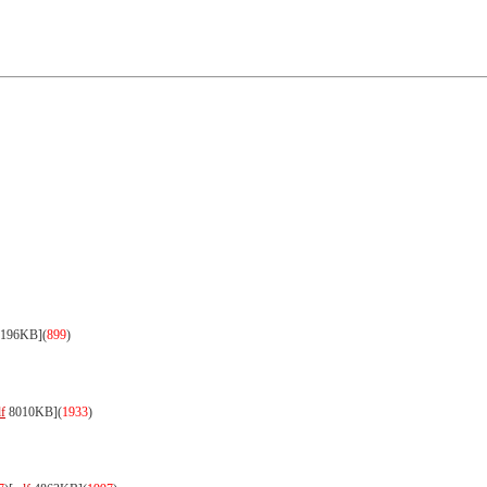
196KB]
(
899
)
f
8010KB]
(
1933
)