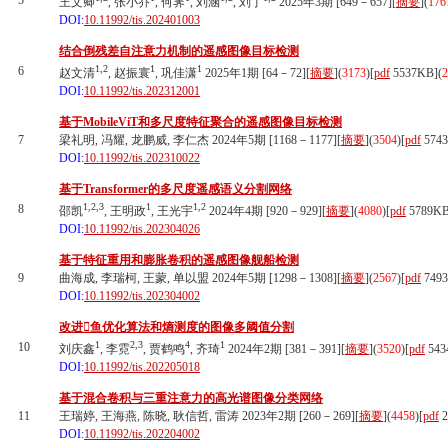
5
王文卿
, 张小乔
, 何霁
, 刘涵
, 刘丁
2025年3期 [649－657][
摘要
](
176
DOI:
10.11992/tis.202401003
结合倒残差自注意力机制的遥感图像目标检测
1,2
1
1
6
赵文清
, 赵振寰
, 巩佳潇
2025年1期 [64－72][
摘要
](
3173
)
[
pdf
5537KB]
(
2
DOI:
10.11992/tis.202312001
基于MobileViT和多尺度特征聚合的遥感图像目标检测
7
梁礼明, 冯耀, 龙鹏威, 李仁杰 2024年5期 [1168－1177][
摘要
](
3504
)
[
pdf
574
DOI:
10.11992/tis.202310022
基于Transformer的多尺度遥感语义分割网络
1,2,3
1
1,2
8
邵凯
, 王明政
, 王光宇
2024年4期 [920－929][
摘要
](
4080
)
[
pdf
5789KB
DOI:
10.11992/tis.202304026
基于特征重用和膨胀卷积的遥感图像舰船检测
9
曲海成, 李瑞柯, 王蒙, 单以盟 2024年5期 [1298－1308][
摘要
](
2567
)
[
pdf
749
DOI:
10.11992/tis.202304002
改进鱼优化算法和熵测度的图像多阈值分割
1
2,3
4
1
10
刘庆鑫
, 李霓
, 贾鹤鸣
, 齐琦
2024年2期 [381－391][
摘要
](
3520
)
[
pdf
543
DOI:
10.11992/tis.202205018
基于混合卷积与三重注意力的高光谱图像分类网络
11
王瑞婷, 王海燕, 陈晓, 耿信哲, 雷涛 2023年2期 [260－269][
摘要
](
4458
)
[
pdf
2
DOI:
10.11992/tis.202204002