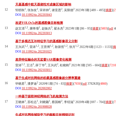
天基遥感中航天器挠性对成像区域的影响
1
2
2
2
2
12
邹纫秋
, 张加友
, 宋祥帅
, 谢亚恩
, 吴限德
2023年3期 [489－495][
摘要
](
2
DOI:
10.11992/tis.202203043
改进YOLOv5s的遥感图像目标检测
1,2
1
3
1
13
赵文清
, 康怿瑾
, 赵振兵
, 翟永杰
2023年1期 [86－95][
摘要
](
5003
)
[
pdf
4
DOI:
10.11992/tis.202203013
基于多模态互补特征学习的遥感影像语义分割
1,2
1,2
1,2
1,2
1,2
14
王兴武
, 雷涛
, 王营博
, 耿新哲
, 张月
2022年6期 [1123－1133][
摘
DOI:
10.11992/tis.202201025
差异特征融合的无监督SAR图像变化检测
1,2
3
3
2
2
15
雷涛
, 王洁
, 薛丁华
, 王兴武
, 杜晓刚
2021年3期 [595－604][
摘要
](
7210
DOI:
10.11992/tis.202103011
基于生成对抗网络的机载遥感图像超分辨率重建
1
2
16
毕晓君
, 潘梦迪
2020年1期 [74－83][
摘要
](
7650
)
[
pdf
3782KB]
(
4860
)
DOI:
10.11992/tis.202002002
一种基于级联神经网络的飞机检测方法
1
1
1
2
1
17
王晓林
, 苏松志
, 刘晓颖
, 蔡国榕
, 李绍滋
2020年4期 [697－704][
摘要
](
7
DOI:
10.11992/tis.201908028
生成对抗网络辅助学习的舰船目标精细识别