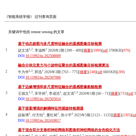
《智能系统学报》
过刊查询页面
关键词中包括
remote sensing
的文章
基于动态超图与多尺度特征融合的遥感图像目标检测
1,2
1
1
赵文清
, 李溢晔
2026年2期 [399－409][
摘要
](
1089
)
[
pdf
3780KB]
(
976
)
DOI:
10.11992/tis.202508009
融合分块注意力与小波特征聚合的遥感图像目标检测算法
1,2
1
2
牛为华
, 郭迅
2026年3期 [763－775][
摘要
](
248
)
[
pdf
6601KB]
(
289
)
DOI:
10.11992/tis.202507006
基于边缘增强和多尺度特征融合的遥感图像船舰检测
1,2
1
1
1,3
3
王德文
, 宋学帅
, 李成浩
, 赵文清
2026年1期 [60－71][
摘要
](
733
)
[
pdf
5
DOI:
10.11992/tis.202505014
基于提案增强的解耦特征挖掘旋转检测器
1
1
1
2
4
赵振博
, 付天怡
, 董红斌
, 张小平
2025年5期 [1123－1135][
摘要
](
2305
)
[
pd
DOI:
10.11992/tis.202410017
基于混合双分支卷积神经网络和图卷积神经网络的全色锐化方法
1,2
1
1
1,2
1,2