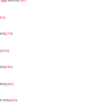
7
)
[
pdf
4863KB]
(
1997
)
822
)
3KB]
(
2578
)
]
(
3243
)
3KB]
(
2401
)
4KB]
(
2961
)
872KB]
(
3824
)