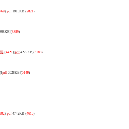
769
)
[
pdf
1913KB]
(
2821
)
898KB]
(
3889
)
要
](
4421
)
[
pdf
4229KB]
(
5188
)
)
[
pdf
6528KB]
(
5149
)
382
)
[
pdf
4742KB]
(
4610
)