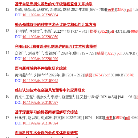
基于自适应损失函数的句子级远程监督关系抽取
12
胡峰, 杨新瑞, 汤成富, 邓维斌, 刘群 2024年3期 [697－706][
摘要
](
3396
)
[
pdf
45
DOI:
10.11992/tis.202205034
融合领域特征的科技学术会议语义相似性计算方法
1
2
1
13
于润羽
, 李雅文
, 李昂
2022年4期 [737－743][
摘要
](
3852
)
[
pdf
4371KB]
(
4068
DOI:
10.11992/tis.202203050
利用BERT和覆盖率机制改进的HiNT文本检索模型
1,2
1,2
1,2
14
邸剑
, 刘骏华
, 曹锦纲
2024年3期 [719－727][
摘要
](
3225
)
[
pdf
3667KB]
(
DOI:
10.11992/tis.202201020
面向新领域的事件抽取研究综述
1,2,3
1,2,3
15
黄河燕
, 刘啸
2022年1期 [201－212][
摘要
](
6754
)
[
pdf
3010KB]
(
3676
)
DOI:
10.11992/tis.202109045
感知认知技术在金融风险预警中的应用研究
1
1
2
1
1
1
1
16
肖京
, 王磊
, 杨余久
, 李娜
, 赵盟盟
, 陈又新
, 谭韬
2021年5期 [941－961][
DOI:
10.11992/tis.202107027
基于深度学习的机器阅读理解研究综述
17
杜永萍, 赵以梁, 阎婧雅, 郭文阳 2022年6期 [1074－1083][
摘要
](
5939
)
[
pdf
403
DOI:
10.11992/tis.202107024
面向科技学术会议的命名实体识别研究