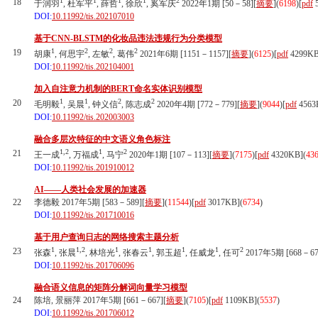
1
1
1
1
2
18
于润羽
, 杜军平
, 薛哲
, 徐欣
, 奚军庆
2022年1期 [50－58][
摘要
](
6198
)
[
pdf
5
DOI:
10.11992/tis.202107010
基于CNN-BLSTM的化妆品违法违规行为分类模型
1
2
2
2
19
胡康
, 何思宇
, 左敏
, 葛伟
2021年6期 [1151－1157][
摘要
](
6125
)
[
pdf
4299KB
DOI:
10.11992/tis.202104001
加入自注意力机制的BERT命名实体识别模型
1
1
2
2
20
毛明毅
, 吴晨
, 钟义信
, 陈志成
2020年4期 [772－779][
摘要
](
9044
)
[
pdf
4563
DOI:
10.11992/tis.202003003
融合多层次特征的中文语义角色标注
1,2
1
2
21
王一成
, 万福成
, 马宁
2020年1期 [107－113][
摘要
](
7175
)
[
pdf
4320KB]
(
43
DOI:
10.11992/tis.201910012
AI——人类社会发展的加速器
22
李德毅 2017年5期 [583－589][
摘要
](
11544
)
[
pdf
3017KB]
(
6734
)
DOI:
10.11992/tis.201710016
基于用户查询日志的网络搜索主题分析
1
1,2
1
1
1
1
2
23
张森
, 张晨
, 林培光
, 张春云
, 郭玉超
, 任威龙
, 任可
2017年5期 [668－67
DOI:
10.11992/tis.201706096
融合语义信息的矩阵分解词向量学习模型
24
陈培, 景丽萍 2017年5期 [661－667][
摘要
](
7105
)
[
pdf
1109KB]
(
5537
)
DOI:
10.11992/tis.201706012