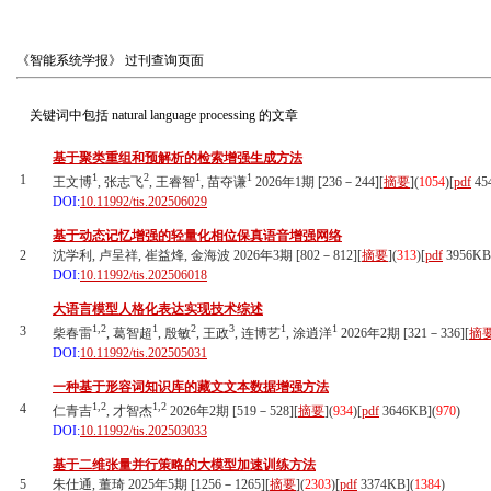
《智能系统学报》
过刊查询页面
关键词中包括
natural language processing
的文章
基于聚类重组和预解析的检索增强生成方法
1
2
1
1
1
王文博
, 张志飞
, 王睿智
, 苗夺谦
2026年1期 [236－244][
摘要
](
1054
)
[
pdf
45
DOI:
10.11992/tis.202506029
基于动态记忆增强的轻量化相位保真语音增强网络
2
沈学利, 卢呈祥, 崔益烽, 金海波 2026年3期 [802－812][
摘要
](
313
)
[
pdf
3956KB
DOI:
10.11992/tis.202506018
大语言模型人格化表达实现技术综述
1,2
1
2
3
1
1
3
柴春雷
, 葛智超
, 殷敏
, 王政
, 连博艺
, 涂逍洋
2026年2期 [321－336][
摘
DOI:
10.11992/tis.202505031
一种基于形容词知识库的藏文文本数据增强方法
1,2
1,2
4
仁青吉
, 才智杰
2026年2期 [519－528][
摘要
](
934
)
[
pdf
3646KB]
(
970
)
DOI:
10.11992/tis.202503033
基于二维张量并行策略的大模型加速训练方法
5
朱仕通, 董琦 2025年5期 [1256－1265][
摘要
](
2303
)
[
pdf
3374KB]
(
1384
)