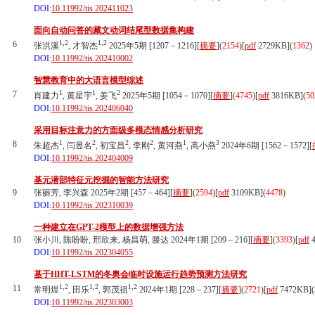
DOI:
10.11992/tis.202411023
面向自动问答的藏文动词结尾型数据集构建
1,2
1,2
6
张洪溪
, 才智杰
2025年5期 [1207－1216][
摘要
](
2154
)
[
pdf
2729KB]
(
1362
)
DOI:
10.11992/tis.202410002
智慧教育中的大语言模型综述
1
1
2
7
肖建力
, 黄星宇
, 姜飞
2025年5期 [1054－1070][
摘要
](
4745
)
[
pdf
3816KB]
(
50
DOI:
10.11992/tis.202406040
采用目标注意力的方面级多模态情感分析研究
1
2
2
2
1
3
8
朱超杰
, 闫昱名
, 初宝昌
, 李刚
, 黄河燕
, 高小燕
2024年6期 [1562－1572][
DOI:
10.11992/tis.202404009
基元潜部特征元挖掘的智能方法研究
9
张丽芳, 李兴森 2025年2期 [457－464][
摘要
](
2594
)
[
pdf
3109KB]
(
4478
)
DOI:
10.11992/tis.202310039
一种建立在GPT-2模型上的数据增强方法
10
张小川, 陈盼盼, 邢欣来, 杨昌萌, 滕达 2024年1期 [209－216][
摘要
](
3393
)
[
pdf
4
DOI:
10.11992/tis.202304055
基于HHT-LSTM的冬奥会临时设施运行趋势预测方法研究
1,2
1,2
1,2
11
常明煜
, 田乐
, 郭茂祖
2024年1期 [228－237][
摘要
](
2721
)
[
pdf
7472KB]
(
DOI:
10.11992/tis.202303003