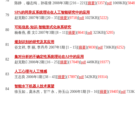
78
陈静 ，穆志纯，孙筱倩 2008年3期 [216－221][
摘要
](
5357
)
[
pdf
1069KB]
(
5848
SPA的同异反系统理论在人工智能研究中的应用
79
赵克勤 2007年5期 [20－35][
摘要
](
9718
)
[
pdf
1025KB]
(
5222
)
可拓信息-知识-智能形式化体系研究
80
杨春燕, 蔡 文 2007年3期 [8－11][
摘要
](
8641
)
[
pdf
323KB]
(
5295
)
规划识别的研究及其应用
81
谷文祥, 李 丽, 李丹丹 2007年1期 [1－15][
摘要
](
9030
)
[
pdf
730KB]
(
6252
)
集对分析的不确定性系统理论在AI中的应用
82
赵克勤 2006年2期 [16－25][
摘要
](
17049
)
[
pdf
449KB]
(
19377
)
人工心理与人工情感
83
王志良 2006年1期 [38－43][
摘要
](
17897
)
[
pdf
542KB]
(
19314
)
智能水下机器人技术展望
84
徐玉如，庞永杰，甘?? 永，孙玉山 2006年1期 [9－16][
摘要
](
19405
)
[
pdf
733K