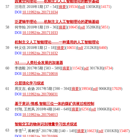
因素空间理论——机制主义人工智能理论的数学基础
57
汪培庄 2018年1期 [37－54][
摘要
](
19534
)
[
pdf
1305KB]
(
14171
)
DOI:
10.11992/tis.201711034
泛逻辑学理论——机制主义人工智能理论的逻辑基础
58
何华灿 2018年1期 [19－36][
摘要
](
10645
)
[
pdf
3528KB]
(
5851
)
DOI:
10.11992/tis.201711033
机制主义人工智能理论——一种通用的人工智能理论
59
钟义信 2018年1期 [2－18][
摘要
](
10651
)
[
pdf
2312KB]
(
6460
)
DOI:
10.11992/tis.201711032
AI——人类社会发展的加速器
60
李德毅 2017年5期 [583－589][
摘要
](
11542
)
[
pdf
3017KB]
(
6734
)
DOI:
10.11992/tis.201710016
分层强化学习综述
61
周文吉, 俞扬 2017年5期 [590－594][
摘要
](
19934
)
[
pdf
906KB]
(
17029
)
DOI:
10.11992/tis.201706031
基于意识-情感-智能三位一体的煤矿供液过程控制
62
付翔, 王然风 2018年4期 [640－649][
摘要
](
6256
)
[
pdf
1906KB]
(
4241
)
DOI:
10.11992/tis.201704013
智能交互的物体识别增量学习技术综述
1,2
2
63
李雪
, 蒋树强
2017年2期 [140－149][
摘要
](
16623
)
[
pdf
1501KB]
(
15487
)
DOI:
10.11992/tis.201701006