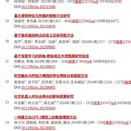
1
2
18
何华灿
, 何智涛
2025年1期 [185－197][
摘要
](
2533
)
[
pdf
3767KB]
(
2958
)
DOI:
10.11992/tis.202311040
基元潜部特征元挖掘的智能方法研究
19
张丽芳, 李兴森 2025年2期 [457－464][
摘要
](
2594
)
[
pdf
3109KB]
(
4477
)
DOI:
10.11992/tis.202310039
基于路径规划特点的语义目标导航方法
1
1
1
2
2
1
20
高宇
, 霍静
, 李文斌
, 伍静
, 来煜坤
, 高阳
2024年1期 [217－227][
摘要
](
356
DOI:
10.11992/tis.202309001
基于深度学习的药物-靶标相互作用预测研究综述
21
刘晓光, 李梅 2024年3期 [494－524][
摘要
](
7464
)
[
pdf
3100KB]
(
8141
)
DOI:
10.11992/tis.202308024
时空融合与判别力增强的孪生网络目标跟踪方法
1
1
2
1
22
黄昱程
, 肖子旺
, 武丹凤
, 艾斯卡尔·艾木都拉
2024年5期 [1218－1227][
摘
DOI:
10.11992/tis.202306005
社交机器人对社会舆论的影响因素研究
1
2,3
3,4
23
许灵毓
, 钟义信
, 陈志成
2024年1期 [122－131][
摘要
](
4147
)
[
pdf
4165KB]
DOI:
10.11992/tis.202305044
一种建立在GPT-2模型上的数据增强方法
24
张小川, 陈盼盼, 邢欣来, 杨昌萌, 滕达 2024年1期 [209－216][
摘要
](
3392
)
[
pdf
4
DOI:
10.11992/tis.202304055