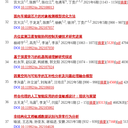
1,2
2,3
4
5
1,2
31
宫大汉
, 陈辉
, 陈仕江
, 包勇军
, 丁贵广
2021年6期 [1143－1150][
摘要
DOI:
10.11992/tis.202108013
面向车规级芯片的对象检测模型优化方法
1,2
3
2,4
1,2
5
1,2
32
宫大汉
, 于龙龙
, 陈辉
, 杨帆
, 骆沛
, 丁贵广
2021年5期 [900－907][
DOI:
10.11992/tis.202107057
共位监测卫星智能协同控制关键技术研究进展
1,2
1,2
1
1
33
杨靖宇
, 高亮
, 李迪
, 李辰
2022年6期 [1063－1073][
摘要
](
5120
)
[
pdf
479
DOI:
10.11992/tis.202107050
基于深度学习的机器阅读理解研究综述
34
杜永萍, 赵以梁, 阎婧雅, 郭文阳 2022年6期 [1074－1083][
摘要
](
5939
)
[
pdf
403
DOI:
10.11992/tis.202107024
因素空间与可拓学的互补性分析及问题处理融合模型
1
2
3
3
35
李兴森
, 许立波
, 刘海涛
, 汪培庄
2022年5期 [990－998][
摘要
](
4568
)
[
pdf
42
DOI:
10.11992/tis.202106016
符合伦理的人工智能应用的价值敏感设计：现状与展望
1,2
1
1,2
1
36
古天龙
, 马露
, 李龙
, 闫茹
2022年1期 [2－15][
摘要
](
8313
)
[
pdf
4682KB]
(
DOI:
10.11992/tis.202105002
非结构化文档敏感数据识别与异常行为分析
37
喻波, 王志海, 孙亚东, 谢福进, 安鹏 2021年5期 [932－939][
摘要
](
7168
)
[
pdf
51
DOI:
10.11992/tis.202104028