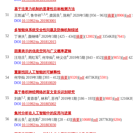
基于注意力机制的显著性目标检测方法
1,2
1,3,4
1
1
51
王凯诚
, 鲁华祥
, 龚国良
, 陈刚
2020年5期 [956－963][
摘要
](
8906
)
[
pdf
DOI:
10.11992/tis.201903001
多智能体系统安全性问题及防御机制综述
1
2
52
丁俐夫
, 颜钢锋
2020年3期 [425－434][
摘要
](
12002
)
[
pdf
3354KB]
(
7641
)
DOI:
10.11992/tis.201812015
因素表示的信息空间与广义概率逻辑
1
2
3
4
53
汪培庄
, 周红军
, 何华灿
, 钟义信
2019年5期 [843－852][
摘要
](
9053
)
[
pdf
42
DOI:
10.11992/tis.201810021
重新找回人工智能的可解释性
54
何华灿 2019年3期 [393－412][
摘要
](
9320
)
[
pdf
4073KB]
(
5591
)
DOI:
10.11992/tis.201810020
基于卷积神经网络的盲文音乐识别研究
1,2
1
1
1
55
刘彪
, 黄蓉蓉
, 林和
, 苏伟
2019年1期 [186－193][
摘要
](
9885
)
[
pdf
1216KB
DOI:
10.11992/tis.201805002
集对分析在人工智能中的应用与进展
1
2
56
蒋云良
, 赵克勤
2019年1期 [28－43][
摘要
](
10680
)
[
pdf
2877KB]
(
6204
)
DOI:
10.11992/tis.201803030