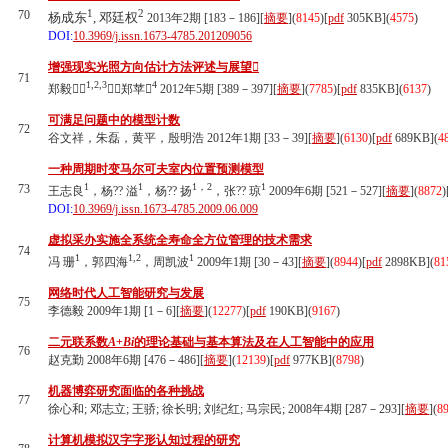
1
2
70
杨成东
, 邓廷权
2013年2期 [183－186][
摘要
](
8145
)
[
pdf
305KB]
(
4575
)
DOI:
10.3969/j.issn.1673-4785.201209056
增强现实光照方向估计方法评述与展望
71
1,2,3
4
郑毅
，郑苹
2012年5期 [389－397][
摘要
](
7785
)
[
pdf
835KB]
(
6137
)
可满足问题中的模型计数
72
谷文祥，朱磊，黄平，殷明浩 2012年1期 [33－39][
摘要
](
6130
)
[
pdf
689KB]
(
4
一种周期时变马尔可夫室内位置预测模型
1
1
1，2
1
73
王志良
，杨?? 溢
，杨?? 扬
，张?? 琼
2009年6期 [521－527][
摘要
](
8872
)
DOI:
10.3969/j.issn.1673-4785.2009.06.009
虚拟采办实施全系统全寿命全方位管理的技术需求
74
1
1,2
1
冯 珊
，郭四海
，周凯波
2009年1期 [30－43][
摘要
](
8944
)
[
pdf
2898KB]
(
81
网络时代人工智能研究与发展
75
李德毅 2009年1期 [1－6][
摘要
](
12277
)
[
pdf
190KB]
(
9167
)
二元联系数
A
+
Bi
的理论基础与基本算法及在人工智能中的应用
76
赵克勤 2008年6期 [476－486][
摘要
](
12139
)
[
pdf
977KB]
(
8798
)
机器博弈研究面临的各种挑战
77
徐心和; 邓志立; 王骄; 徐长明; 刘纪红; 马宗民; 2008年4期 [287－293][
摘要
](
8
计算机模拟汉字字形认知过程的研究