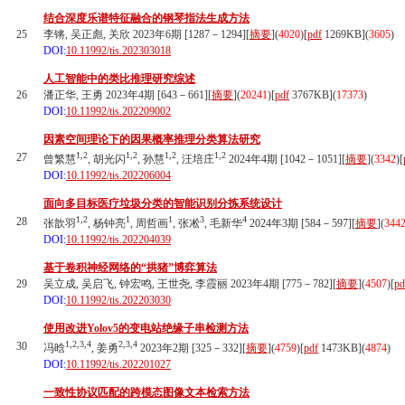
结合深度乐谱特征融合的钢琴指法生成方法
25
李锵, 吴正彪, 关欣 2023年6期 [1287－1294][
摘要
](
4020
)
[
pdf
1269KB]
(
3605
)
DOI:
10.11992/tis.202303018
人工智能中的类比推理研究综述
26
潘正华, 王勇 2023年4期 [643－661][
摘要
](
20241
)
[
pdf
3767KB]
(
17373
)
DOI:
10.11992/tis.202209002
因素空间理论下的因果概率推理分类算法研究
1,2
1,2
1,2
1,2
27
曾繁慧
, 胡光闪
, 孙慧
, 汪培庄
2024年4期 [1042－1051][
摘要
](
3342
)
[
DOI:
10.11992/tis.202206004
面向多目标医疗垃圾分类的智能识别分拣系统设计
1,2
1
1
3
4
28
张歆羽
, 杨钟亮
, 周哲画
, 张凇
, 毛新华
2024年3期 [584－597][
摘要
](
344
DOI:
10.11992/tis.202204039
基于卷积神经网络的“拱猪”博弈算法
29
吴立成, 吴启飞, 钟宏鸣, 王世尧, 李霞丽 2023年4期 [775－782][
摘要
](
4507
)
[
pd
DOI:
10.11992/tis.202203030
使用改进Yolov5的变电站绝缘子串检测方法
1,2,3,4
2,3,4
30
冯晗
, 姜勇
2023年2期 [325－332][
摘要
](
4759
)
[
pdf
1473KB]
(
4874
)
DOI:
10.11992/tis.202201027
一致性协议匹配的跨模态图像文本检索方法