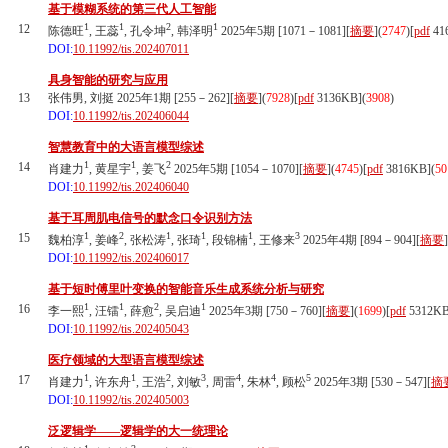
基于模糊系统的第三代人工智能
1
1
2
1
12
陈德旺
, 王蕊
, 孔令坤
, 韩泽明
2025年5期 [1071－1081][
摘要
](
2747
)
[
pdf
41
DOI:
10.11992/tis.202407011
具身智能的研究与应用
13
张伟男, 刘挺 2025年1期 [255－262][
摘要
](
7928
)
[
pdf
3136KB]
(
3908
)
DOI:
10.11992/tis.202406044
智慧教育中的大语言模型综述
1
1
2
14
肖建力
, 黄星宇
, 姜飞
2025年5期 [1054－1070][
摘要
](
4745
)
[
pdf
3816KB]
(
50
DOI:
10.11992/tis.202406040
基于耳周肌电信号的默念口令识别方法
1
2
1
1
1
3
15
魏柏淳
, 姜峰
, 张松涛
, 张琦
, 段锦楠
, 王修来
2025年4期 [894－904][
摘要
]
DOI:
10.11992/tis.202406017
基于短时傅里叶变换的智能音乐生成系统分析与研究
1
1
2
1
16
李一熙
, 汪镭
, 薛愈
, 吴启迪
2025年3期 [750－760][
摘要
](
1699
)
[
pdf
5312KB
DOI:
10.11992/tis.202405043
医疗领域的大型语言模型综述
1
1
2
3
4
4
5
17
肖建力
, 许东舟
, 王浩
, 刘敏
, 周雷
, 朱林
, 顾松
2025年3期 [530－547][
摘
DOI:
10.11992/tis.202405003
泛逻辑学——逻辑学的大一统理论