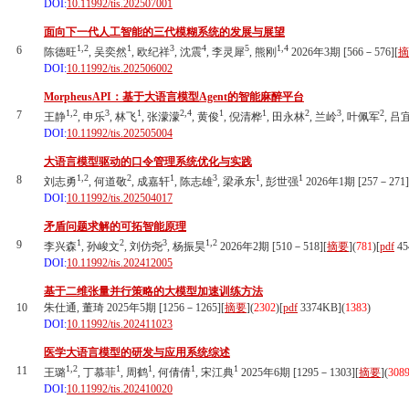
DOI:
10.11992/tis.202507001
面向下一代人工智能的三代模糊系统的发展与展望
1,2
1
3
4
5
1,4
6
陈德旺
, 吴奕然
, 欧纪祥
, 沈震
, 李灵犀
, 熊刚
2026年3期 [566－576][
摘
DOI:
10.11992/tis.202506002
MorpheusAPI：基于大语言模型Agent的智能麻醉平台
1,2
3
1
2,4
1
1
2
3
2
7
王静
, 申乐
, 林飞
, 张濛濛
, 黄俊
, 倪清桦
, 田永林
, 兰岭
, 叶佩军
, 吕
DOI:
10.11992/tis.202505004
大语言模型驱动的口令管理系统优化与实践
1,2
2
1
3
1
1
8
刘志勇
, 何道敬
, 成嘉轩
, 陈志雄
, 梁承东
, 彭世强
2026年1期 [257－271]
DOI:
10.11992/tis.202504017
矛盾问题求解的可拓智能原理
1
2
3
1,2
9
李兴森
, 孙峻文
, 刘仿尧
, 杨振昊
2026年2期 [510－518][
摘要
](
781
)
[
pdf
45
DOI:
10.11992/tis.202412005
基于二维张量并行策略的大模型加速训练方法
10
朱仕通, 董琦 2025年5期 [1256－1265][
摘要
](
2302
)
[
pdf
3374KB]
(
1383
)
DOI:
10.11992/tis.202411023
医学大语言模型的研发与应用系统综述
1,2
1
1
1
1
11
王璐
, 丁慕菲
, 周鹤
, 何倩倩
, 宋江典
2025年6期 [1295－1303][
摘要
](
308
DOI:
10.11992/tis.202410020