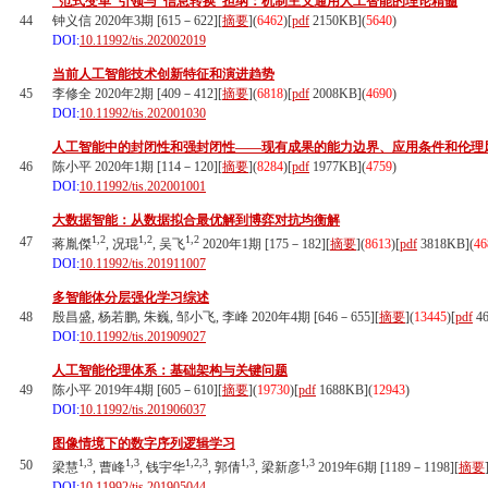
“范式变革”引领与“信息转换”担纲：机制主义通用人工智能的理论精髓
44
钟义信 2020年3期 [615－622][
摘要
](
6462
)
[
pdf
2150KB]
(
5640
)
DOI:
10.11992/tis.202002019
当前人工智能技术创新特征和演进趋势
45
李修全 2020年2期 [409－412][
摘要
](
6818
)
[
pdf
2008KB]
(
4690
)
DOI:
10.11992/tis.202001030
人工智能中的封闭性和强封闭性——现有成果的能力边界、应用条件和伦理
46
陈小平 2020年1期 [114－120][
摘要
](
8284
)
[
pdf
1977KB]
(
4759
)
DOI:
10.11992/tis.202001001
大数据智能：从数据拟合最优解到博弈对抗均衡解
1,2
1,2
1,2
47
蒋胤傑
, 况琨
, 吴飞
2020年1期 [175－182][
摘要
](
8613
)
[
pdf
3818KB]
(
46
DOI:
10.11992/tis.201911007
多智能体分层强化学习综述
48
殷昌盛, 杨若鹏, 朱巍, 邹小飞, 李峰 2020年4期 [646－655][
摘要
](
13445
)
[
pdf
46
DOI:
10.11992/tis.201909027
人工智能伦理体系：基础架构与关键问题
49
陈小平 2019年4期 [605－610][
摘要
](
19730
)
[
pdf
1688KB]
(
12943
)
DOI:
10.11992/tis.201906037
图像情境下的数字序列逻辑学习
1,3
1,3
1,2,3
1,3
1,3
50
梁慧
, 曹峰
, 钱宇华
, 郭倩
, 梁新彦
2019年6期 [1189－1198][
摘要
DOI:
10.11992/tis.201905044