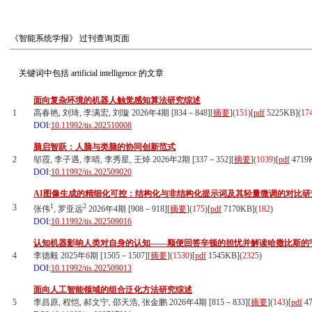
《智能系统学报》
过刊查询页面
关键词中包括
artificial intelligence
的文章
面向复杂环境的机器人触觉感知算法研究综述
1
高春艳, 刘琦, 李满宏, 刘璇 2026年4期 [834－848][
摘要
](
151
)
[
pdf
5225KB]
(
17
DOI:
10.11992/tis.202510008
脑启智跃：人脑与类脑的协同创新范式
2
邬霞, 李子遇, 李晴, 李秀星, 王焯 2026年2期 [337－352][
摘要
](
1039
)
[
pdf
4719
DOI:
10.11992/tis.202509020
AI图像生成的精细化可控：结构化与非结构化提示词及其轻量微调的对比研
1
2
3
张伟
, 罗亚远
2026年4期 [908－918][
摘要
](
175
)
[
pdf
7170KB]
(
182
)
DOI:
10.11992/tis.202509016
认知机器影响人类对自身的认知——顺便回答辛顿的担忧并解读哈撒比斯的
4
李德毅 2025年6期 [1505－1507][
摘要
](
1530
)
[
pdf
1545KB]
(
2325
)
DOI:
10.11992/tis.202509013
面向人工智能领域的组合泛化方法研究综述
5
李昌原, 程恺, 郝文宁, 邵天浩, 张金鹏 2026年4期 [815－833][
摘要
](
143
)
[
pdf
47