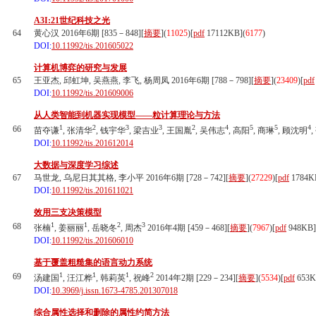
A3I:21世纪科技之光
64
黄心汉 2016年6期 [835－848][
摘要
](
11025
)
[
pdf
17112KB]
(
6177
)
DOI:
10.11992/tis.201605022
计算机博弈的研究与发展
65
王亚杰, 邱虹坤, 吴燕燕, 李飞, 杨周凤 2016年6期 [788－798][
摘要
](
23409
)
[
pdf
DOI:
10.11992/tis.201609006
从人类智能到机器实现模型——粒计算理论与方法
1
2
3
3
2
4
5
5
4
66
苗夺谦
, 张清华
, 钱宇华
, 梁吉业
, 王国胤
, 吴伟志
, 高阳
, 商琳
, 顾沈明
DOI:
10.11992/tis.201612014
大数据与深度学习综述
67
马世龙, 乌尼日其其格, 李小平 2016年6期 [728－742][
摘要
](
27229
)
[
pdf
1784K
DOI:
10.11992/tis.201611021
效用三支决策模型
1
1
2
3
68
张楠
, 姜丽丽
, 岳晓冬
, 周杰
2016年4期 [459－468][
摘要
](
7967
)
[
pdf
948KB]
DOI:
10.11992/tis.201606010
基于覆盖粗糙集的语言动力系统
1
1
1
2
69
汤建国
, 汪江桦
, 韩莉英
, 祝峰
2014年2期 [229－234][
摘要
](
5534
)
[
pdf
653K
DOI:
10.3969/j.issn.1673-4785.201307018
综合属性选择和删除的属性约简方法