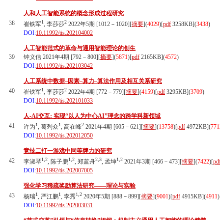
人和人工智能系统的概念形成过程研究
1
2
38
崔铁军
, 李莎莎
2022年5期 [1012－1020][
摘要
](
4029
)
[
pdf
3258KB]
(
3438
)
DOI:
10.11992/tis.202104002
人工智能范式的革命与通用智能理论的创生
39
钟义信 2021年4期 [792－800][
摘要
](
5871
)
[
pdf
2165KB]
(
4572
)
DOI:
10.11992/tis.202103042
人工系统中数据–因素–算力–算法作用及相互关系研究
1
2
40
崔铁军
, 李莎莎
2022年4期 [772－779][
摘要
](
4159
)
[
pdf
3295KB]
(
3709
)
DOI:
10.11992/tis.202101033
人-AI交互: 实现“以人为中心AI”理念的跨学科新领域
1
1
2
41
许为
, 葛列众
, 高在峰
2021年4期 [605－621][
摘要
](
13758
)
[
pdf
4972KB]
(
771
DOI:
10.11992/tis.202012050
竞技二打一游戏中同等牌力的研究
1,2
1,2
2,3
1,2
42
李淑琴
, 陈子鹏
, 郑蓝舟
, 孟坤
2021年3期 [466－473][
摘要
](
7422
)
[
pd
DOI:
10.11992/tis.202007005
强化学习稀疏奖励算法研究——理论与实验
1
1
1,2
43
杨瑞
, 严江鹏
, 李秀
2020年5期 [888－899][
摘要
](
9001
)
[
pdf
4915KB]
(
4911
)
DOI:
10.11992/tis.202003031