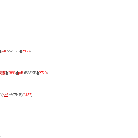
[
pdf
5528KB]
(
2963
)
摘要
](
2898
)
[
pdf
6683KB]
(
2720
)
6
)
[
pdf
4607KB]
(
3157
)
)