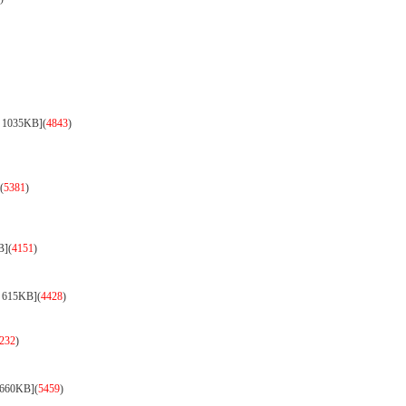
1035KB]
(
4843
)
(
5381
)
B]
(
4151
)
615KB]
(
4428
)
232
)
660KB]
(
5459
)