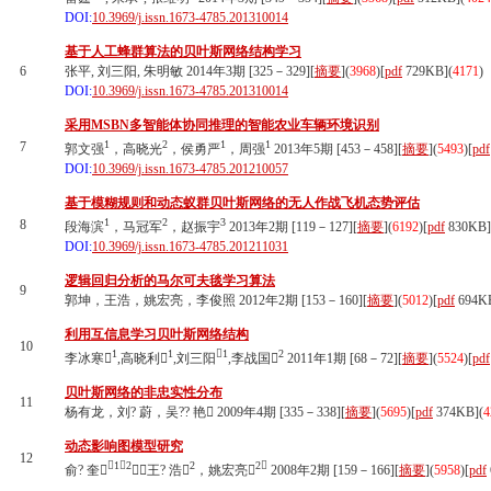
DOI:
10.3969/j.issn.1673-4785.201310014
基于人工蜂群算法的贝叶斯网络结构学习
6
张平, 刘三阳, 朱明敏 2014年3期 [325－329][
摘要
](
3968
)
[
pdf
729KB]
(
4171
)
DOI:
10.3969/j.issn.1673-4785.201310014
采用MSBN多智能体协同推理的智能农业车辆环境识别
1
2
1
1
7
郭文强
，高晓光
，侯勇严
，周强
2013年5期 [453－458][
摘要
](
5493
)
[
pdf
DOI:
10.3969/j.issn.1673-4785.201210057
基于模糊规则和动态蚁群贝叶斯网络的无人作战飞机态势评估
1
2
3
8
段海滨
，马冠军
，赵振宇
2013年2期 [119－127][
摘要
](
6192
)
[
pdf
830KB]
DOI:
10.3969/j.issn.1673-4785.201211031
逻辑回归分析的马尔可夫毯学习算法
9
郭坤，王浩，姚宏亮，李俊照 2012年2期 [153－160][
摘要
](
5012
)
[
pdf
694K
利用互信息学习贝叶斯网络结构
10
1
1
1
2
李冰寒
,高晓利
,刘三阳
,李战国
2011年1期 [68－72][
摘要
](
5524
)
[
pdf
贝叶斯网络的非忠实性分布
11
杨有龙，刘? 蔚，吴?? 艳 2009年4期 [335－338][
摘要
](
5695
)
[
pdf
374KB]
(
4
动态影响图模型研究
12
1，2
2
2
俞? 奎
，王? 浩
，姚宏亮
2008年2期 [159－166][
摘要
](
5958
)
[
pdf