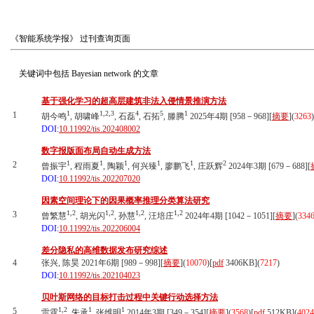
《智能系统学报》
过刊查询页面
关键词中包括
Bayesian network
的文章
基于强化学习的超高层建筑非法入侵情景推演方法
1
1,2,3
4
5
1
1
胡今鸣
, 胡啸峰
, 石磊
, 石拓
, 滕腾
2025年4期 [958－968][
摘要
](
3263
)
DOI:
10.11992/tis.202408002
数字报版面布局自动生成方法
1
1
1
1
1
2
2
曾振宇
, 程雨夏
, 陶颖
, 何兴臻
, 廖鹏飞
, 庄跃辉
2024年3期 [679－688][
DOI:
10.11992/tis.202207020
因素空间理论下的因果概率推理分类算法研究
1,2
1,2
1,2
1,2
3
曾繁慧
, 胡光闪
, 孙慧
, 汪培庄
2024年4期 [1042－1051][
摘要
](
334
DOI:
10.11992/tis.202206004
差分隐私的高维数据发布研究综述
4
张兴, 陈昊 2021年6期 [989－998][
摘要
](
10070
)
[
pdf
3406KB]
(
7217
)
DOI:
10.11992/tis.202104023
贝叶斯网络的目标打击过程中关键行动选择方法
1,2
1
1
5
雷霆
, 朱承
, 张维明
2014年3期 [349－354][
摘要
](
3568
)
[
pdf
512KB]
(
4024