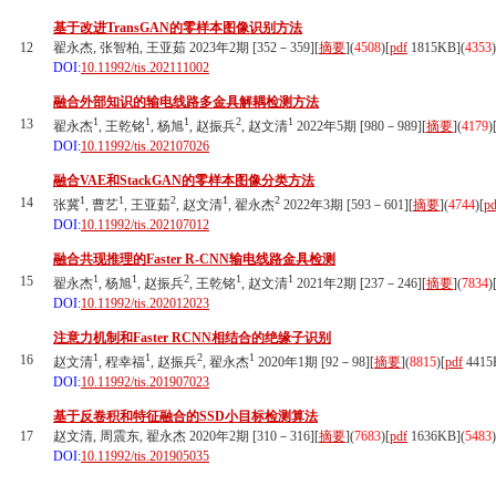
基于改进TransGAN的零样本图像识别方法
12
翟永杰, 张智柏, 王亚茹 2023年2期 [352－359][
摘要
](
4508
)
[
pdf
1815KB]
(
4353
)
DOI:
10.11992/tis.202111002
融合外部知识的输电线路多金具解耦检测方法
1
1
1
2
1
13
翟永杰
, 王乾铭
, 杨旭
, 赵振兵
, 赵文清
2022年5期 [980－989][
摘要
](
4179
)
DOI:
10.11992/tis.202107026
融合VAE和StackGAN的零样本图像分类方法
1
1
2
1
2
14
张冀
, 曹艺
, 王亚茹
, 赵文清
, 翟永杰
2022年3期 [593－601][
摘要
](
4744
)
[
pd
DOI:
10.11992/tis.202107012
融合共现推理的Faster R-CNN输电线路金具检测
1
1
2
1
1
15
翟永杰
, 杨旭
, 赵振兵
, 王乾铭
, 赵文清
2021年2期 [237－246][
摘要
](
7834
)
DOI:
10.11992/tis.202012023
注意力机制和Faster RCNN相结合的绝缘子识别
1
1
2
1
16
赵文清
, 程幸福
, 赵振兵
, 翟永杰
2020年1期 [92－98][
摘要
](
8815
)
[
pdf
4415
DOI:
10.11992/tis.201907023
基于反卷积和特征融合的SSD小目标检测算法
17
赵文清, 周震东, 翟永杰 2020年2期 [310－316][
摘要
](
7683
)
[
pdf
1636KB]
(
5483
)
DOI:
10.11992/tis.201905035