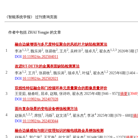
《智能系统学报》
过刊查询页面
作者中包括
ZHAI Yongjie
的文章
融合边缘增强与多尺度特征聚合的风机叶片缺陷检测算法
1,2,3
2
2
2
2
2
1,2,3
1
李冰
, 魏乐涛
, 张易牧
, 王月
, 吴梓沣
, 颉卓凡
, 翟永杰
2026年3期 [7
DOI:
10.11992/tis.202504011
改进RT-DETR的金属表面缺陷检测算法
1,2
1
1
1
1
1
1,2
2
李冰
, 王月
, 张易牧
, 魏乐涛
, 颉卓凡
, 叶猛
, 翟永杰
2025年6期 [1404－
DOI:
10.11992/tis.202502021
双线性特征融合和门控循环单元质量聚合的图像质量评价
3
王亚茹, 杨春旺, 屈卓, 赵顺, 张诗吟, 翟永杰 2025年4期 [946－957][
摘要
](
3949
DOI:
10.11992/tis.202407028
面向复杂场景的变电设备锈蚀检测方法
1,2,3
1
1
2,4
4
4
4
赵振兵
, 席悦
, 冯烁
, 赵文清
, 翟永杰
, 李冰
2025年3期 [679－688][
摘
DOI:
10.11992/tis.202403044
融合边缘感知与统计纹理知识的输电线路金具锈蚀检测
1
1
1
2
2
5
赵振兵
, 郭广学
, 王艺衡
, 赵文清
, 翟永杰
2024年5期 [1228－1237][
摘要
](
2