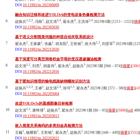
DOI:
10.11992/tis.202306009
融合知识迁移和改进YOLOv6的变电设备热像检测方法
1,2,3
1
2,4
4
2,4
6
赵振兵
, 冯烁
, 赵文清
, 翟永杰
, 王洪涛
2023年6期 [1213－1222][
摘
DOI:
10.11992/tis.202303030
基于语义分割视觉伺服的种苗自动夹取系统设计
1
1
1
1
1
1,2
3
7
翟永杰
, 王家豪
, 张鑫
, 胡东阳
, 王乾铭
, 徐大伟
, 刘亚军
2023年6期 [125
DOI:
10.11992/tis.202212026
基于深度可分离空洞卷积金字塔的变压器渗漏油检测
1,2
1
1
1
3
8
赵文清
, 刘亮
, 胡嘉伟
, 翟永杰
, 赵振兵
2023年5期 [966－974][
摘要
](
306
DOI:
10.11992/tis.202212016
基于图知识推理的输电线路缺销螺栓识别方法
1,2,3
1
2,4
1,3
4
9
赵振兵
, 王睿
, 赵文清
, 张珂
, 翟永杰
2023年2期 [372－380][
摘要
](
4
DOI:
10.11992/tis.202205004
改进YOLOv5s的遥感图像目标检测
1,2
1
3
1
10
赵文清
, 康怿瑾
, 赵振兵
, 翟永杰
2023年1期 [86－95][
摘要
](
5008
)
[
pdf
489
DOI:
10.11992/tis.202203013
嵌入视觉关系掩码的多类别金具检测方法
1
1
1
1
2
11
王巍
, 杨耀权
, 王乾铭
, 翟永杰
, 赵振兵
2023年3期 [440－449][
摘要
](
3552
)
DOI:
10.11992/tis.202202021