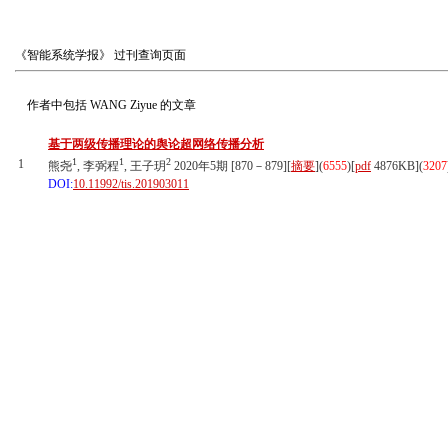
《智能系统学报》
过刊查询页面
作者中包括
WANG Ziyue
的文章
基于两级传播理论的舆论超网络传播分析
1
1
2
1
熊尧
, 李弼程
, 王子玥
2020年5期 [870－879][
摘要
](
6555
)
[
pdf
4876KB]
(
3207
DOI:
10.11992/tis.201903011