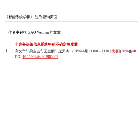
《智能系统学报》
过刊查询页面
作者中包括
GAO Wenhua
的文章
非完备决策信息系统中的不确定性度量
1
2
3
1
1
高文华
, 梁吉业
, 王宝丽
, 庞天杰
2019年6期 [1100－1110][
摘要
](
7656
)
[
pdf
DOI:
10.11992/tis.201905052