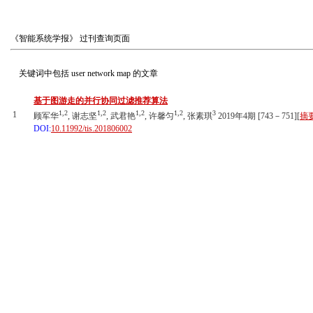
《智能系统学报》
过刊查询页面
关键词中包括
user network map
的文章
基于图游走的并行协同过滤推荐算法
1,2
1,2
1,2
1,2
3
1
顾军华
, 谢志坚
, 武君艳
, 许馨匀
, 张素琪
2019年4期 [743－751][
摘
DOI:
10.11992/tis.201806002