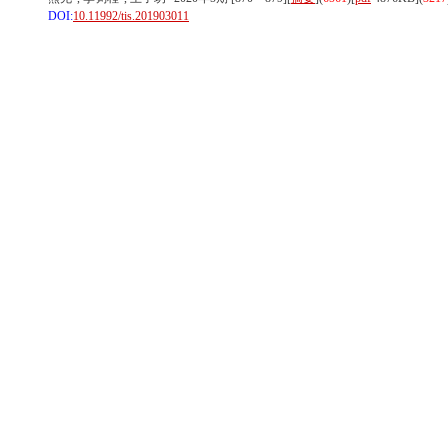
DOI:
10.11992/tis.201903011