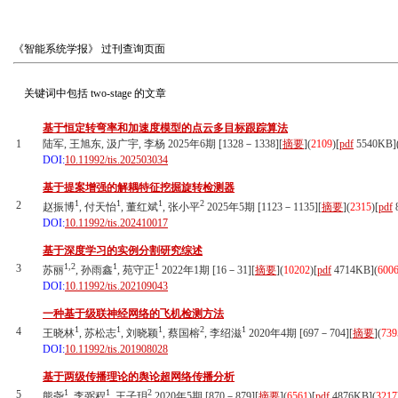
《智能系统学报》
过刊查询页面
关键词中包括
two-stage
的文章
基于恒定转弯率和加速度模型的点云多目标跟踪算法
1
陆军, 王旭东, 汲广宇, 李杨 2025年6期 [1328－1338][
摘要
](
2109
)
[
pdf
5540KB]
DOI:
10.11992/tis.202503034
基于提案增强的解耦特征挖掘旋转检测器
1
1
1
2
2
赵振博
, 付天怡
, 董红斌
, 张小平
2025年5期 [1123－1135][
摘要
](
2315
)
[
pdf
DOI:
10.11992/tis.202410017
基于深度学习的实例分割研究综述
1,2
1
1
3
苏丽
, 孙雨鑫
, 苑守正
2022年1期 [16－31][
摘要
](
10202
)
[
pdf
4714KB]
(
600
DOI:
10.11992/tis.202109043
一种基于级联神经网络的飞机检测方法
1
1
1
2
1
4
王晓林
, 苏松志
, 刘晓颖
, 蔡国榕
, 李绍滋
2020年4期 [697－704][
摘要
](
739
DOI:
10.11992/tis.201908028
基于两级传播理论的舆论超网络传播分析
1
1
2
5
熊尧
, 李弼程
, 王子玥
2020年5期 [870－879][
摘要
](
6561
)
[
pdf
4876KB]
(
3217