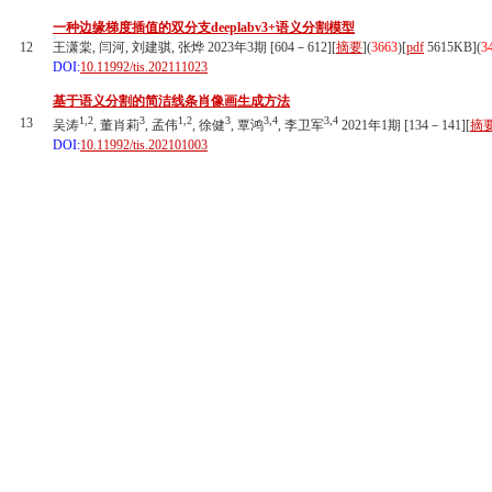
一种边缘梯度插值的双分支deeplabv3+语义分割模型
12
王潇棠, 闫河, 刘建骐, 张烨 2023年3期 [604－612][
摘要
](
3663
)
[
pdf
5615KB]
(
3
DOI:
10.11992/tis.202111023
基于语义分割的简洁线条肖像画生成方法
1,2
3
1,2
3
3,4
3,4
13
吴涛
, 董肖莉
, 孟伟
, 徐健
, 覃鸿
, 李卫军
2021年1期 [134－141][
摘
DOI:
10.11992/tis.202101003