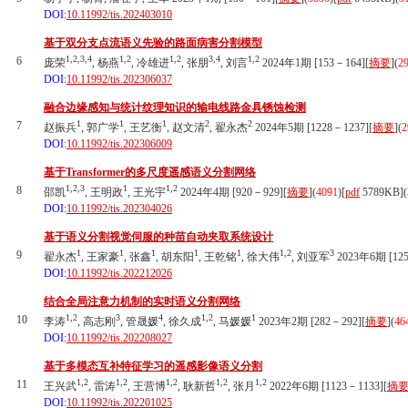
DOI:
10.11992/tis.202403010
基于双分支点流语义先验的路面病害分割模型
1,2,3,4
1,2
1,2
3,4
1,2
6
庞荣
, 杨燕
, 冷雄进
, 张朋
, 刘言
2024年1期 [153－164][
摘要
](
2
DOI:
10.11992/tis.202306037
融合边缘感知与统计纹理知识的输电线路金具锈蚀检测
1
1
1
2
2
7
赵振兵
, 郭广学
, 王艺衡
, 赵文清
, 翟永杰
2024年5期 [1228－1237][
摘要
](
2
DOI:
10.11992/tis.202306009
基于Transformer的多尺度遥感语义分割网络
1,2,3
1
1,2
8
邵凯
, 王明政
, 王光宇
2024年4期 [920－929][
摘要
](
4091
)
[
pdf
5789KB]
(
DOI:
10.11992/tis.202304026
基于语义分割视觉伺服的种苗自动夹取系统设计
1
1
1
1
1
1,2
3
9
翟永杰
, 王家豪
, 张鑫
, 胡东阳
, 王乾铭
, 徐大伟
, 刘亚军
2023年6期 [125
DOI:
10.11992/tis.202212026
结合全局注意力机制的实时语义分割网络
1,2
3
4
1,2
1
10
李涛
, 高志刚
, 管晟媛
, 徐久成
, 马媛媛
2023年2期 [282－292][
摘要
](
46
DOI:
10.11992/tis.202208027
基于多模态互补特征学习的遥感影像语义分割
1,2
1,2
1,2
1,2
1,2
11
王兴武
, 雷涛
, 王营博
, 耿新哲
, 张月
2022年6期 [1123－1133][
摘
DOI:
10.11992/tis.202201025