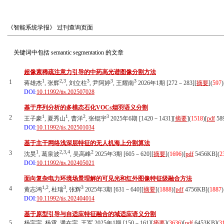
《智能系统学报》
过刊查询页面
关键词中包括
semantic segmentation
的文章
超像素稀疏注意力引导的中药高光谱图像分割方法
1
2,3
3
3
3
1
蒋雄杰
, 张辉
, 刘立柱
, 尹阿婷
, 王耀南
2026年1期 [272－283][
摘要
](
597
)
DOI:
10.11992/tis.202507028
基于序列分析的多模态石化VOCs烟羽语义分割
1
1
2
3
2
王子豪
, 夏秀山
, 曹洋
, 张锟宇
2025年6期 [1420－1431][
摘要
](
1518
)
[
pdf
58
DOI:
10.11992/tis.202501034
基于主干网络浅深层特征的无人机海上分割算法
1
2,3,4
2
3
沈昊
, 葛泉波
, 吴高峰
2025年3期 [605－620][
摘要
](
1696
)
[
pdf
5456KB]
(
2
DOI:
10.11992/tis.202405021
面向复杂电力环境场景理解的可见光和红外图像特征级融合方法
1,2
3
3
4
黄志鸿
, 杜瑞
, 张辉
2025年3期 [631－640][
摘要
](
1888
)
[
pdf
4756KB]
(
1887
)
DOI:
10.11992/tis.202404014
基于原型引导与自适应特征融合的域适应语义分割
5
杨宇宇, 杨霄, 潘在宇, 王军 2025年1期 [150－161][
摘要
](
3636
)
[
pdf
6453KB]
(
3