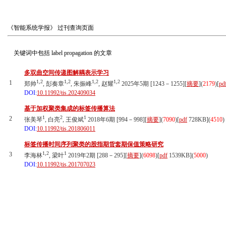
《智能系统学报》
过刊查询页面
关键词中包括
label propagation
的文章
多双曲空间传递图解耦表示学习
1,2
1,2
1,2
1,2
1
郑帅
, 彭奏章
, 朱振峰
, 赵耀
2025年5期 [1243－1255][
摘要
](
2179
)
[
pd
DOI:
10.11992/tis.202409034
基于加权聚类集成的标签传播算法
1
2
1
2
张美琴
, 白亮
, 王俊斌
2018年6期 [994－998][
摘要
](
7090
)
[
pdf
728KB]
(
4510
)
DOI:
10.11992/tis.201806011
标签传播时间序列聚类的股指期货套期保值策略研究
1,2
1
3
李海林
, 梁叶
2019年2期 [288－295][
摘要
](
6098
)
[
pdf
1539KB]
(
5000
)
DOI:
10.11992/tis.201707023