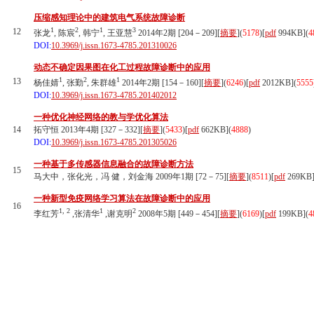
压缩感知理论中的建筑电气系统故障诊断
1
2
1
3
12
张龙
, 陈宸
, 韩宁
, 王亚慧
2014年2期 [204－209][
摘要
](
5178
)
[
pdf
994KB]
(
4
DOI:
10.3969/j.issn.1673-4785.201310026
动态不确定因果图在化工过程故障诊断中的应用
1
2
1
13
杨佳婧
, 张勤
, 朱群雄
2014年2期 [154－160][
摘要
](
6246
)
[
pdf
2012KB]
(
5555
DOI:
10.3969/j.issn.1673-4785.201402012
一种优化神经网络的教与学优化算法
14
拓守恒 2013年4期 [327－332][
摘要
](
5433
)
[
pdf
662KB]
(
4888
)
DOI:
10.3969/j.issn.1673-4785.201305026
一种基于多传感器信息融合的故障诊断方法
15
马大中，张化光，冯 健，刘金海 2009年1期 [72－75][
摘要
](
8511
)
[
pdf
269KB
一种新型免疫网络学习算法在故障诊断中的应用
16
1, 2
1
2
李红芳
,张清华
,谢克明
2008年5期 [449－454][
摘要
](
6169
)
[
pdf
199KB]
(
4