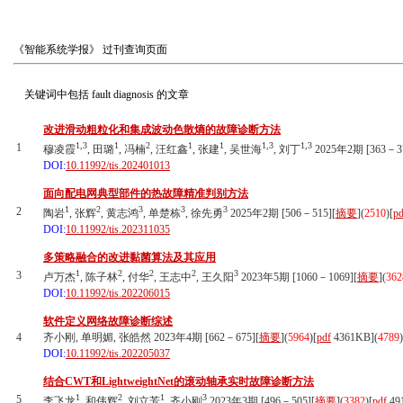
《智能系统学报》
过刊查询页面
关键词中包括
fault diagnosis
的文章
改进滑动粗粒化和集成波动色散熵的故障诊断方法
1,3
1
2
1
1
1,3
1,3
1
穆凌霞
, 田璐
, 冯楠
, 汪红鑫
, 张建
, 吴世海
, 刘丁
2025年2期 [363－37
DOI:
10.11992/tis.202401013
面向配电网典型部件的热故障精准判别方法
1
2
3
3
3
2
陶岩
, 张辉
, 黄志鸿
, 单楚栋
, 徐先勇
2025年2期 [506－515][
摘要
](
2510
)
[
pd
DOI:
10.11992/tis.202311035
多策略融合的改进黏菌算法及其应用
1
2
2
2
3
3
卢万杰
, 陈子林
, 付华
, 王志中
, 王久阳
2023年5期 [1060－1069][
摘要
](
362
DOI:
10.11992/tis.202206015
软件定义网络故障诊断综述
4
齐小刚, 单明媚, 张皓然 2023年4期 [662－675][
摘要
](
5964
)
[
pdf
4361KB]
(
4789
)
DOI:
10.11992/tis.202205037
结合CWT和LightweightNet的滚动轴承实时故障诊断方法
1
2
1
3
5
李飞龙
, 和伟辉
, 刘立芳
, 齐小刚
2023年3期 [496－505][
摘要
](
3382
)
[
pdf
49