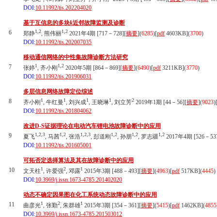
DOI:
10.11992/tis.202204020
基于互信息的多块
k
近邻故障监测及诊断
1,2
1,2
6
郑静
, 熊伟丽
2021年4期 [717－728][
摘要
](
6285
)
[
pdf
4603KB]
(
3700
)
DOI:
10.11992/tis.202007035
移动通信网络的中性集故障诊断方法研究
1
1,2
7
张婷
, 齐小刚
2020年5期 [864－869][
摘要
](
6490
)
[
pdf
3211KB]
(
3770
)
DOI:
10.11992/tis.201906031
多层信息网络故障定位综述
1
1
1
1
2
8
齐小刚
, 牛红曼
, 刘兴成
, 王晓琳
, 刘立芳
2019年1期 [44－56][
摘要
](
9023
)
DOI:
10.11992/tis.201804062
改进D-S证据理论在电动汽车锂电池故障诊断中的应用
1,2,3
1,2
1,2,3
1,2
1,2
1,2
9
夏飞
, 马茜
, 张浩
, 彭道刚
, 孙朋
, 罗志疆
2017年4期 [526－537
DOI:
10.11992/tis.201605001
可拓否定选择算法及其在故障诊断中的应用
1
2
1
10
文天柱
, 许爱强
, 邓露
2015年3期 [488－493][
摘要
](
4963
)
[
pdf
517KB]
(
4445
)
DOI:
10.3969/j.issn.1673-4785.201402020
动态不确定因果图在化工系统动态故障诊断中的应用
1
2
1
11
曲彦光
, 张勤
, 朱群雄
2015年3期 [354－361][
摘要
](
5415
)
[
pdf
1462KB]
(
4855
DOI:
10.3969/j.issn.1673-4785.201503012