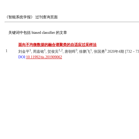
《智能系统学报》
过刊查询页面
关键词中包括
biased classifier
的文章
面向不均衡数据的融合谱聚类的自适应过采样法
1
1
1,2
3
1
3
1
刘金平
, 周嘉铭
, 贺俊宾
, 唐朝晖
, 徐鹏飞
, 张国勇
2020年4期 [732－73
DOI:
10.11992/tis.201909062