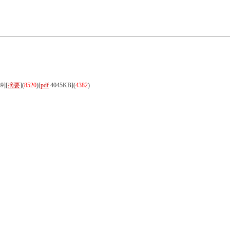
9][
摘要
](
8520
)
[
pdf
4045KB]
(
4382
)