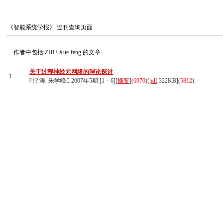
《智能系统学报》
过刊查询页面
作者中包括
ZHU Xue-feng
的文章
关于过程神经元网络的理论探讨
1
叶? 涛, 朱学峰 2007年5期 [1－6][
摘要
](
6970
)
[
pdf
322KB]
(
5812
)