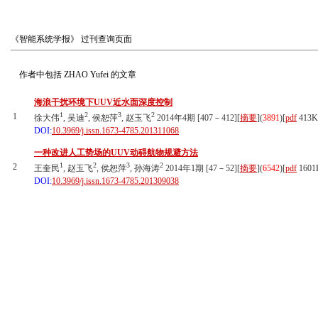
《智能系统学报》
过刊查询页面
作者中包括
ZHAO Yufei
的文章
海浪干扰环境下UUV近水面深度控制
1
2
3
2
1
徐大伟
, 吴迪
, 侯恕萍
, 赵玉飞
2014年4期 [407－412][
摘要
](
3891
)
[
pdf
413K
DOI:
10.3969/j.issn.1673-4785.201311068
一种改进人工势场的UUV动碍航物规避方法
1
2
3
2
2
王奎民
, 赵玉飞
, 侯恕萍
, 孙海涛
2014年1期 [47－52][
摘要
](
6542
)
[
pdf
1601
DOI:
10.3969/j.issn.1673-4785.201309038