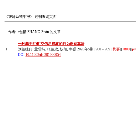
《智能系统学报》
过刊查询页面
作者中包括
ZHANG Zixin
的文章
一种基于2D时空信息提取的行为识别算法
1
刘董经典, 孟雪纯, 张紫欣, 杨旭, 牛强 2020年5期 [900－909][
摘要
](
7800
)
[
pd
DOI:
10.11992/tis.201906054