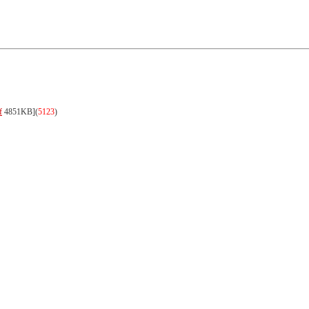
f
4851KB]
(
5123
)