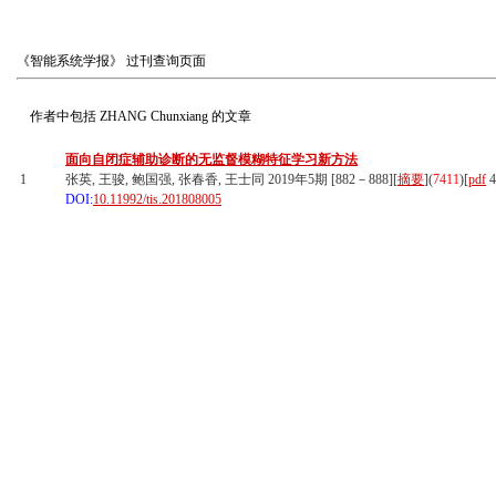
《智能系统学报》
过刊查询页面
作者中包括
ZHANG Chunxiang
的文章
面向自闭症辅助诊断的无监督模糊特征学习新方法
1
张英, 王骏, 鲍国强, 张春香, 王士同 2019年5期 [882－888][
摘要
](
7411
)
[
pdf
4
DOI:
10.11992/tis.201808005