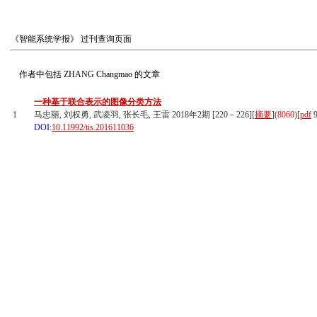
《智能系统学报》
过刊查询页面
作者中包括
ZHANG Changmao
的文章
一种基于联合表示的图像分类方法
1
马忠丽, 刘权勇, 武凌羽, 张长毛, 王雷 2018年2期 [220－226][
摘要
](
8060
)
[
pdf
9
DOI:
10.11992/tis.201611036