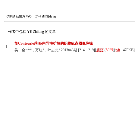
《智能系统学报》
过刊查询页面
作者中包括
YE Zhilong
的文章
复Contourlet和各向异性扩散的织物疵点图像降噪
1
1,2,3
1
1
吴一全
，万红
，叶志龙
2013年3期 [214－219][
摘要
](
5025
)
[
pdf
1470KB]