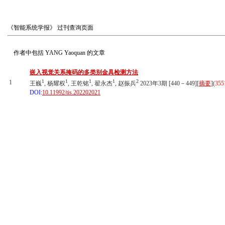
《智能系统学报》
过刊查询页面
作者中包括
YANG Yaoquan
的文章
嵌入视觉关系掩码的多类别金具检测方法
1
1
1
1
2
1
王巍
, 杨耀权
, 王乾铭
, 翟永杰
, 赵振兵
2023年3期 [440－449][
摘要
](
355
DOI:
10.11992/tis.202202021