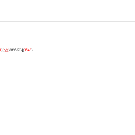
1
)
[
pdf
8895KB]
(
3543
)