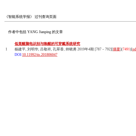
《智能系统学报》
过刊查询页面
作者中包括
YANG Jianping
的文章
低觉醒脑电识别与唤醒的可穿戴系统研究
1
杨建平, 刘明华, 吕敬祥, 孔翠香, 帅晓勇 2019年4期 [787－792][
摘要
](
7491
)
[
pd
DOI:
10.11992/tis.201806047