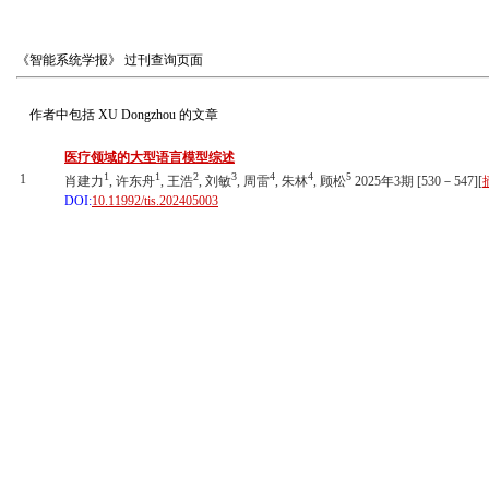
《智能系统学报》
过刊查询页面
作者中包括
XU Dongzhou
的文章
医疗领域的大型语言模型综述
1
1
2
3
4
4
5
1
肖建力
, 许东舟
, 王浩
, 刘敏
, 周雷
, 朱林
, 顾松
2025年3期 [530－547][
DOI:
10.11992/tis.202405003