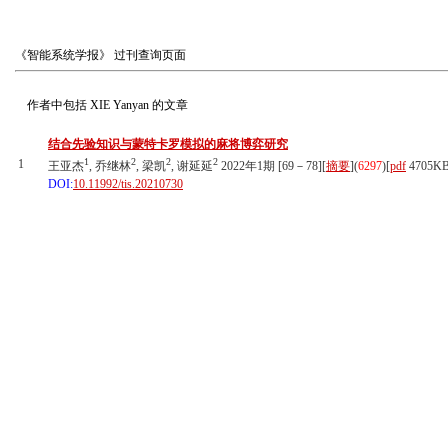
《智能系统学报》
过刊查询页面
作者中包括
XIE Yanyan
的文章
结合先验知识与蒙特卡罗模拟的麻将博弈研究
1
2
2
2
1
王亚杰
, 乔继林
, 梁凯
, 谢延延
2022年1期 [69－78][
摘要
](
6297
)
[
pdf
4705KB
DOI:
10.11992/tis.20210730