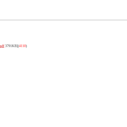
pdf
3791KB]
(
4110
)