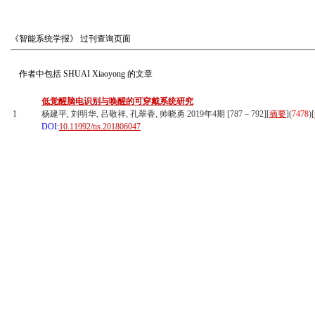
《智能系统学报》
过刊查询页面
作者中包括
SHUAI Xiaoyong
的文章
低觉醒脑电识别与唤醒的可穿戴系统研究
1
杨建平, 刘明华, 吕敬祥, 孔翠香, 帅晓勇 2019年4期 [787－792][
摘要
](
7478
)
[
DOI:
10.11992/tis.201806047