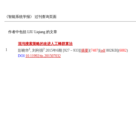
《智能系统学报》
过刊查询页面
作者中包括
LIU Liqiang
的文章
混沌搜索策略的改进人工蜂群算法
1
2
1
彭晓华
, 刘利强
2015年6期 [927－933][
摘要
](
7487
)
[
pdf
802KB]
(
6082
)
DOI:
10.11992/tis.201507032