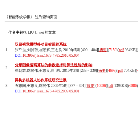
《智能系统学报》
过刊查询页面
作者中包括
LIU Ji-wei
的文章
双目视觉模型移动目标跟踪系统
1
张?? 波,刘冀伟,崔朝辉,王志良 2010年5期 [400－404][
摘要
](
7159
)
[
pdf
984KB]
(
DOI:
10.3969/j.issn.1673-4785.2010.05.004
分形图像编码算法的参数选择对算法性能的影响
2
崔朝辉,刘冀伟,王志良,曲 波 2010年3期 [233－239][
摘要
](
4693
)
[
pdf
704KB]
(
异构多机器人协作系统研究进展
3
石志国,王志良,刘冀伟 2009年5期 [377－391][
摘要
](
10986
)
[
pdf
1393KB]
(
6806
)
DOI:
10.3969/j.issn.1673-4785.2009.05.001