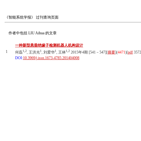
《智能系统学报》
过刊查询页面
作者中包括
LIU Aihua
的文章
一种新型悬垂绝缘子检测机器人机构设计
1,2
1
1
1,2
1
何磊
, 王洪光
, 刘爱华
, 王林
2015年4期 [541－547][
摘要
](
4471
)
[
pdf
357
DOI:
10.3969/j.issn.1673-4785.201404008