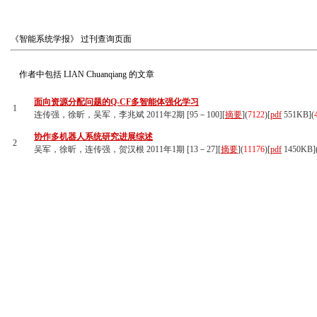
《智能系统学报》
过刊查询页面
作者中包括
LIAN Chuanqiang
的文章
面向资源分配问题的Q-CF多智能体强化学习
1
连传强，徐昕，吴军，李兆斌 2011年2期 [95－100][
摘要
](
7122
)
[
pdf
551KB]
(
协作多机器人系统研究进展综述
2
吴军，徐昕，连传强，贺汉根 2011年1期 [13－27][
摘要
](
11176
)
[
pdf
1450KB]