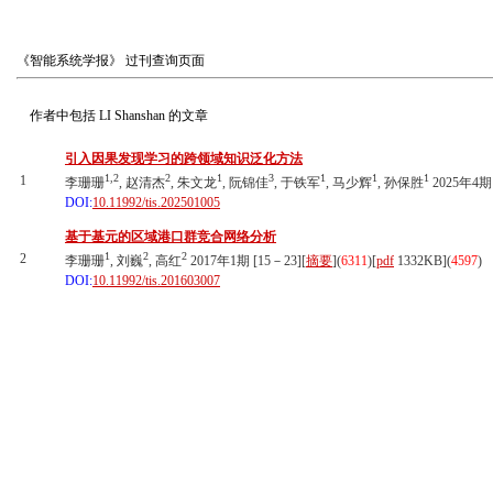
《智能系统学报》
过刊查询页面
作者中包括
LI Shanshan
的文章
引入因果发现学习的跨领域知识泛化方法
1,2
2
1
3
1
1
1
1
李珊珊
, 赵清杰
, 朱文龙
, 阮锦佳
, 于铁军
, 马少辉
, 孙保胜
2025年4期 
DOI:
10.11992/tis.202501005
基于基元的区域港口群竞合网络分析
1
2
2
2
李珊珊
, 刘巍
, 高红
2017年1期 [15－23][
摘要
](
6311
)
[
pdf
1332KB]
(
4597
)
DOI:
10.11992/tis.201603007