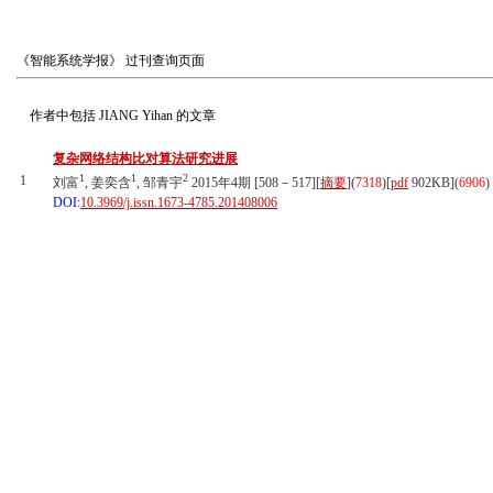
《智能系统学报》
过刊查询页面
作者中包括
JIANG Yihan
的文章
复杂网络结构比对算法研究进展
1
1
2
1
刘富
, 姜奕含
, 邹青宇
2015年4期 [508－517][
摘要
](
7318
)
[
pdf
902KB]
(
6906
)
DOI:
10.3969/j.issn.1673-4785.201408006