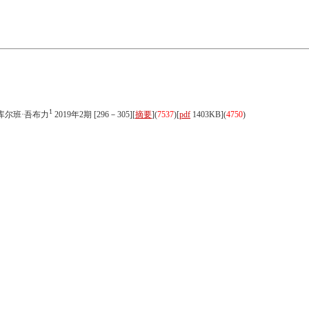
1
 库尔班·吾布力
2019年2期 [296－305][
摘要
](
7537
)
[
pdf
1403KB]
(
4750
)