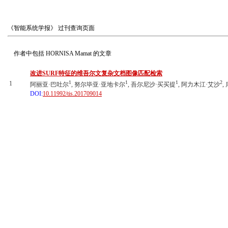
《智能系统学报》
过刊查询页面
作者中包括
HORNISA Mamat
的文章
改进SURF特征的维吾尔文复杂文档图像匹配检索
1
1
1
2
1
阿丽亚·巴吐尔
, 努尔毕亚·亚地卡尔
, 吾尔尼沙·买买提
, 阿力木江·艾沙
,
DOI:
10.11992/tis.201709014