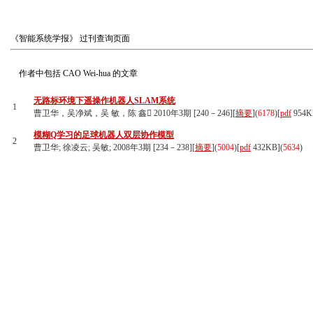
《智能系统学报》
过刊查询页面
作者中包括
CAO Wei-hua
的文章
无路标环境下遥操作机器人SLAM系统
1
曹卫华，吴净斌，吴 敏，陈 鑫 2010年3期 [240－246][
摘要
](
6178
)
[
pdf
954K
模糊Q学习的足球机器人双层协作模型
2
曹卫华; 徐凌云; 吴敏; 2008年3期 [234－238][
摘要
](
5004
)
[
pdf
432KB]
(
5634
)