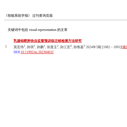
《智能系统学报》
过刊查询页面
关键词中包括
visual representation
的文章
乳腺钼靶肿块自监督预训练迁移检测方法研究
1
1
1
2
3
3
1
莫宏伟
, 孙琪
, 孙鹏
, 张显玉
, 孙江宏
, 孙惟嘉
2024年5期 [1082－1091][
摘
DOI:
10.11992/tis.202304032