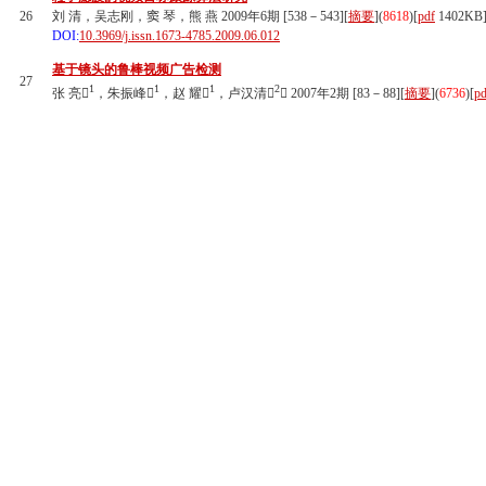
26
刘 清，吴志刚，窦 琴，熊 燕 2009年6期 [538－543][
摘要
](
8618
)
[
pdf
1402KB
DOI:
10.3969/j.issn.1673-4785.2009.06.012
基于镜头的鲁棒视频广告检测
27
1
1
1
2
张 亮
，朱振峰
，赵 耀
，卢汉清
 2007年2期 [83－88][
摘要
](
6736
)
[
pd