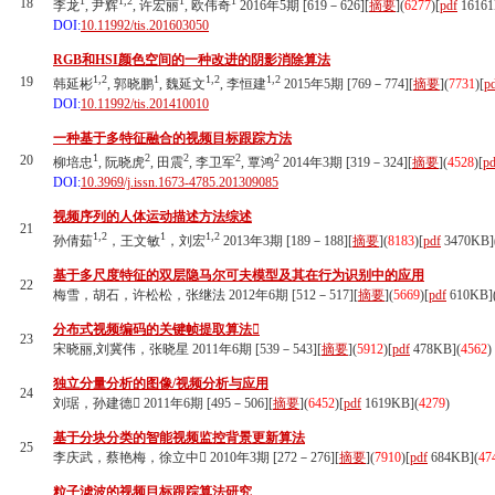
1
1,2
1
1
18
李龙
, 尹辉
, 许宏丽
, 欧伟奇
2016年5期 [619－626][
摘要
](
6277
)
[
pdf
16161
DOI:
10.11992/tis.201603050
RGB和HSI颜色空间的一种改进的阴影消除算法
1,2
1
1,2
1,2
19
韩延彬
, 郭晓鹏
, 魏延文
, 李恒建
2015年5期 [769－774][
摘要
](
7731
)
[
p
DOI:
10.11992/tis.201410010
一种基于多特征融合的视频目标跟踪方法
1
2
2
2
2
20
柳培忠
, 阮晓虎
, 田震
, 李卫军
, 覃鸿
2014年3期 [319－324][
摘要
](
4528
)
[
pd
DOI:
10.3969/j.issn.1673-4785.201309085
视频序列的人体运动描述方法综述
21
1,2
1
1,2
孙倩茹
，王文敏
，刘宏
2013年3期 [189－188][
摘要
](
8183
)
[
pdf
3470KB]
基于多尺度特征的双层隐马尔可夫模型及其在行为识别中的应用
22
梅雪，胡石，许松松，张继法 2012年6期 [512－517][
摘要
](
5669
)
[
pdf
610KB]
分布式视频编码的关键帧提取算法
23
宋晓丽,刘冀伟，张晓星 2011年6期 [539－543][
摘要
](
5912
)
[
pdf
478KB]
(
4562
)
独立分量分析的图像/视频分析与应用
24
刘琚，孙建德 2011年6期 [495－506][
摘要
](
6452
)
[
pdf
1619KB]
(
4279
)
基于分块分类的智能视频监控背景更新算法
25
李庆武，蔡艳梅，徐立中 2010年3期 [272－276][
摘要
](
7910
)
[
pdf
684KB]
(
47
粒子滤波的视频目标跟踪算法研究