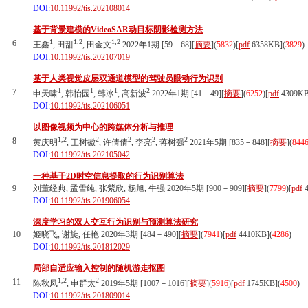
DOI:
10.11992/tis.202108014
基于背景建模的VideoSAR动目标阴影检测方法
1
1,2
1,2
6
王鑫
, 田甜
, 田金文
2022年1期 [59－68][
摘要
](
5832
)
[
pdf
6358KB]
(
3829
)
DOI:
10.11992/tis.202107019
基于人类视觉皮层双通道模型的驾驶员眼动行为识别
1
1
1
2
7
申天啸
, 韩怡园
, 韩冰
, 高新波
2022年1期 [41－49][
摘要
](
6252
)
[
pdf
4309KB
DOI:
10.11992/tis.202106051
以图像视频为中心的跨媒体分析与推理
1,2
2
2
2
2
8
黄庆明
, 王树徽
, 许倩倩
, 李亮
, 蒋树强
2021年5期 [835－848][
摘要
](
844
DOI:
10.11992/tis.202105042
一种基于2D时空信息提取的行为识别算法
9
刘董经典, 孟雪纯, 张紫欣, 杨旭, 牛强 2020年5期 [900－909][
摘要
](
7799
)
[
pdf
4
DOI:
10.11992/tis.201906054
深度学习的双人交互行为识别与预测算法研究
10
姬晓飞, 谢旋, 任艳 2020年3期 [484－490][
摘要
](
7941
)
[
pdf
4410KB]
(
4286
)
DOI:
10.11992/tis.201812029
局部自适应输入控制的随机游走抠图
1,2
2
11
陈秋凤
, 申群太
2019年5期 [1007－1016][
摘要
](
5916
)
[
pdf
1745KB]
(
4500
)
DOI:
10.11992/tis.201809014