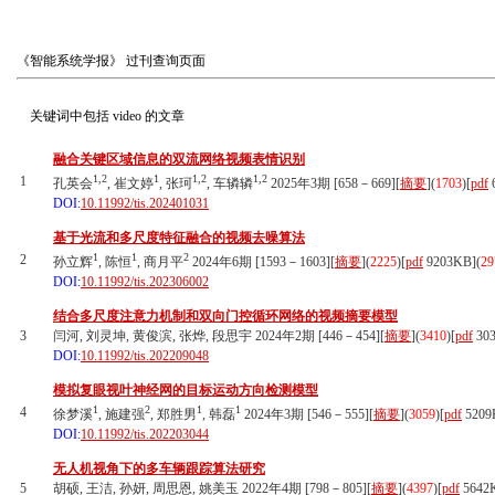
《智能系统学报》
过刊查询页面
关键词中包括
video
的文章
融合关键区域信息的双流网络视频表情识别
1,2
1
1,2
1,2
1
孔英会
, 崔文婷
, 张珂
, 车辚辚
2025年3期 [658－669][
摘要
](
1703
)
[
pdf
DOI:
10.11992/tis.202401031
基于光流和多尺度特征融合的视频去噪算法
1
1
2
2
孙立辉
, 陈恒
, 商月平
2024年6期 [1593－1603][
摘要
](
2225
)
[
pdf
9203KB]
(
29
DOI:
10.11992/tis.202306002
结合多尺度注意力机制和双向门控循环网络的视频摘要模型
3
闫河, 刘灵坤, 黄俊滨, 张烨, 段思宇 2024年2期 [446－454][
摘要
](
3410
)
[
pdf
30
DOI:
10.11992/tis.202209048
模拟复眼视叶神经网的目标运动方向检测模型
1
2
1
1
4
徐梦溪
, 施建强
, 郑胜男
, 韩磊
2024年3期 [546－555][
摘要
](
3059
)
[
pdf
5209
DOI:
10.11992/tis.202203044
无人机视角下的多车辆跟踪算法研究
5
胡硕, 王洁, 孙妍, 周思恩, 姚美玉 2022年4期 [798－805][
摘要
](
4397
)
[
pdf
5642