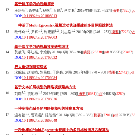
基于排序学习的视频摘要
1
2
2
2
3
12
王鈃润
, 聂秀山
, 杨帆
, 吕鹏
, 尹义龙
2018年6期 [921－927][
摘要
](
7325
)
[
pd
DOI:
10.11992/tis.201806013
一种基于Multi-Egocentric视频运动轨迹重建的多目标跟踪算法
1,2
1,2
1,2
1,2
13
欧伟奇
, 尹辉
, 许宏丽
, 刘志浩
2019年2期 [246－253][
摘要
](
7223
)
[
pd
DOI:
10.11992/tis.201709003
基于深度学习的视频预测研究综述
14
莫凌飞, 蒋红亮, 李煊鹏 2018年1期 [85－96][
摘要
](
23338
)
[
pdf
936KB]
(
20467
)
DOI:
10.11992/tis.201707032
行人重识别研究综述
15
宋婉茹, 赵晴晴, 陈昌红, 干宗良, 刘峰 2017年6期 [770－780][
摘要
](
22442
)
[
pdf
DOI:
10.11992/tis.201706084
基于文本扩展模型的网络视频聚类方法
1,2
1,2
16
刘璐
, 贾彩燕
2017年6期 [799－805][
摘要
](
6681
)
[
pdf
648KB]
(
5289
)
DOI:
10.11992/tis.201706036
一种多模态融合的网络视频相关性度量方法
1,2
1
2
17
温有福
, 贾彩燕
, 陈智能
2016年3期 [359－365][
摘要
](
7201
)
[
pdf
927KB]
(
5
DOI:
10.11992/tis.201603040
一种鲁棒的Multi-Egocentric视频中的多目标检测及匹配算法